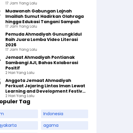
17 Jam Yang Lalu
Muawanah Gabungan Lajnah
Imaillah Sumut Hadirkan Olahraga
hingga Edukasi Tangani Sampah
17 Jam Yang Lalu
Pemuda Ahmadiyah Gunungkidul
Raih Juara Lomba Video Literasi
2026
17 Jam Yang Lalu
Jemaat Ahmadiyah Pontianak
Sambangi AJI, Bahas Kolaborasi
Positif
2 Hari Yang Lalu
Anggota Jemaat Ahmadiyah
Perkuat Jejaring Lintas Iman Lewat
Learning and Development Festival
2 Hari Yang Lalu
di Yogyakarta
opuler Tag
am
Indonesia
gyakarta
agama