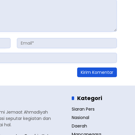
Kategori
Siaran Pers
smi Jemaat Ahmadiyah
Nasional
si seputar kegiatan dan
 hal.
Daerah
Mancanegara