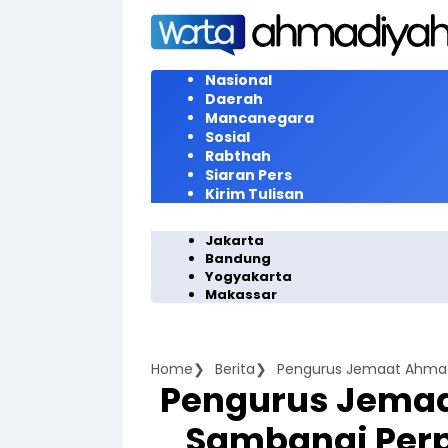
Langsung
ke
konten
Nasional
Daerah
Mancanegara
Sosial
Rabthah
Siaran Pers
Kirim Tulisan
Jakarta
Bandung
Yogyakarta
Makassar
Home
Berita
Pengurus Jemaa
Sambangi Perp