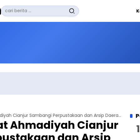
Pencarian
K
untuk:
#
Zuhairi Misrawi
#
Zoom
#
Zero Waste
#
Zaki Firdaus
#
Zafrullah Ahmad Pontoh
No Recent Searches Yet.
P
Pengurus Jemaat Ahmadiyah Cianjur Sambangi Perpustakaan dan Arsip Daerah, Sumbangkan Sejumlah Buku
t Ahmadiyah Cianjur
ustakaan dan Arsip