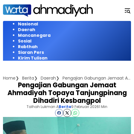
Langsung
ke
konten
Nasional
Daerah
Mancanegara
Sosial
Rabthah
Siaran Pers
Kirim Tulisan
Home
Berita
Daerah
Pengajian Gabungan Jemaat Ahmadiyah Topaya Tanjungpinang Dihadiri Kesbangpol
Pengajian Gabungan Jemaat
Ahmadiyah Topaya Tanjungpinang
Dihadiri Kesbangpol
Talhah Lukman A
Berita
9 Februari 2026
1 Min