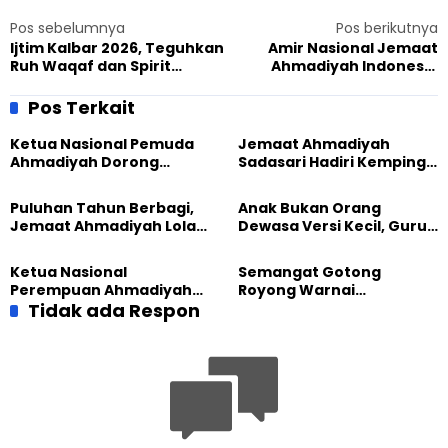
Pos sebelumnya
Pos berikutnya
Ijtim Kalbar 2026, Teguhkan
Amir Nasional Jemaat
Ruh Waqaf dan Spirit
Ahmadiyah Indonesia
Pengkhidmatan
Kunjungi Jateng, Dorong
Penguatan Rabtah
Pos Terkait
Ketua Nasional Pemuda
Jemaat Ahmadiyah
Ahmadiyah Dorong
Sadasari Hadiri Kemping
Kolaborasi Pendidikan
Pemuda Lintas Agama di
bersama UNUSIA
Majalengka
Puluhan Tahun Berbagi,
Anak Bukan Orang
Jemaat Ahmadiyah Lolak
Dewasa Versi Kecil, Guru
Kembali Salurkan
Besar UT Kenalkan Model
Sembako kepada Warga
Pendidikan BERLIAN
Ketua Nasional
Semangat Gotong
Perempuan Ahmadiyah
Royong Warnai
Indonesia Raih Gelar Guru
Tidak ada Respon
Pembangunan Kembali
Besar Universitas
Masjid di Jemaat
Terbuka
Ahmadiyah Sukapura