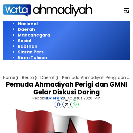
Langsung
ke
konten
Nasional
Daerah
Mancanegara
Sosial
Rabthah
Siaran Pers
Kirim Tulisan
Home
Berita
Daerah
Pemuda Ahmadiyah Perigi dan GMNI Gelar Diskusi Daring
Pemuda Ahmadiyah Perigi dan GMNI
Gelar Diskusi Daring
Redaksi
Daerah
28 Agustus 2020
1 Min