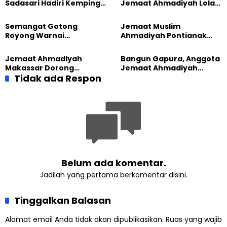
Sadasari Hadiri Kemping
Jemaat Ahmadiyah Lolak
Pemuda Lintas Agama di
Kembali Salurkan
Majalengka
Sembako kepada Warga
Semangat Gotong
Jemaat Muslim
Royong Warnai
Ahmadiyah Pontianak
Pembangunan Kembali
dan Gereja Katedral
Masjid di Jemaat
Perkuat Kolaborasi Sosial
Jemaat Ahmadiyah
Bangun Gapura, Anggota
Ahmadiyah Sukapura
Makassar Dorong
Jemaat Ahmadiyah
Kesadaran Lingkungan
Tidak ada Respon
Madukara dan Warga
Lewat Edukasi Ekoteologi
Sambut HUT RI ke-81
Belum ada komentar.
Jadilah yang pertama berkomentar disini.
Tinggalkan Balasan
Alamat email Anda tidak akan dipublikasikan.
Ruas yang wajib