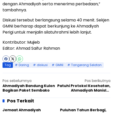
dengan Ahmadiyah serta menerima perbedaan,”
tambahnya.
Diskusi tersebut berlangsung selama 40 menit. Sekjen
GMNI berharap dapat berkunjung ke Ahmadiyah
Perigi untuk menjalin silatuhrahmi lebih lanjut.
Kontributor: Mujieb
Editor: Ahmad Saifur Rahman
Tag
Daring
diskusi
GMNI
Tangerang Selatan
Pos sebelumnya
Pos berikutnya
Ahmadiyah Bandung Kulon
Patuhi Protokol Kesehatan,
Bagikan Paket Sembako
Ahmadiyah Manislor
Adakan Donor Darah
Pos Terkait
Jemaat Ahmadiyah
Puluhan Tahun Berbagi,