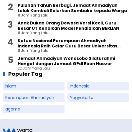
Puluhan Tahun Berbagi, Jemaat Ahmadiyah
Lolak Kembali Salurkan Sembako kepada Warga
11 Jam Yang Lalu
Anak Bukan Orang Dewasa Versi Kecil, Guru
Besar UT Kenalkan Model Pendidikan BERLIAN
11 Jam Yang Lalu
Ketua Nasional Perempuan Ahmadiyah
Indonesia Raih Gelar Guru Besar Universitas
11 Jam Yang Lalu
Terbuka
Jemaat Ahmadiyah Wonosobo Silaturahmi
Hangat dengan Jemaat GPdI Eben Haezer
22 Jam Yang Lalu
Populer Tag
islam
Indonesia
Perempuan Ahmadiyah
Yogyakarta
agama