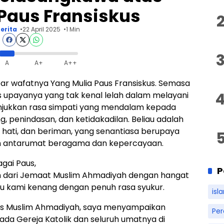
Paus Fransiskus
erita
22 April 2025
1 Min
A
A+
A++
r wafatnya Yang Mulia Paus Fransiskus. Semasa
as upayanya yang tak kenal lelah dalam melayani
unjukkan rasa simpati yang mendalam kepada
 penindasan, dan ketidakadilan. Beliau adalah
 hati, dan beriman, yang senantiasa berupaya
 antarumat beragama dan kepercayaan.
ai Paus,
P
n dari Jemaat Muslim Ahmadiyah dengan hangat
lu kami kenang dengan penuh rasa syukur.
isl
as Muslim Ahmadiyah, saya menyampaikan
Pe
da Gereja Katolik dan seluruh umatnya di