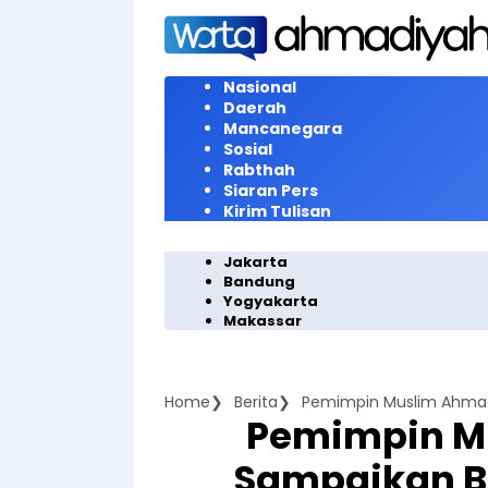
Langsung
ke
konten
Nasional
Daerah
Mancanegara
Sosial
Rabthah
Siaran Pers
Kirim Tulisan
Jakarta
Bandung
Yogyakarta
Makassar
Home
Berita
Pemimpin M
Sampaikan B