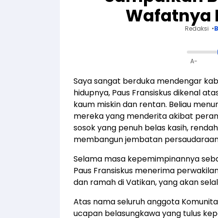
Wafatnya 
Redaksi
B
A-
Saya sangat berduka mendengar kaba
hidupnya, Paus Fransiskus dikenal at
kaum miskin dan rentan. Beliau men
mereka yang menderita akibat perang,
sosok yang penuh belas kasih, rendah
membangun jembatan persaudaraan
Selama masa kepemimpinannya sebag
Paus Fransiskus menerima perwakila
dan ramah di Vatikan, yang akan sela
Atas nama seluruh anggota Komunit
ucapan belasungkawa yang tulus kepa