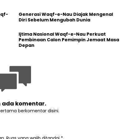
aqf-
Generasi Waqf-e-Nau Diajak Mengenal
Diri Sebelum Mengubah Dunia
Ijtima Nasional Waqf-e-Nau Perkuat
Pembinaan Calon Pemimpin Jemaat Masa
Depan
 ada komentar.
pertama berkomentar disini.
an.
Ruas yang wajib ditandai
*