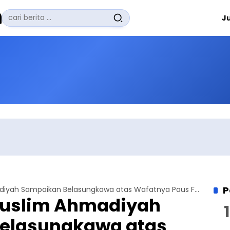
Pencarian
J
untuk:
#
Zuhairi Misrawi
#
Zoom
#
Zero Waste
#
Zaki Firdaus
#
Zafrullah Ahmad Pontoh
No Recent Searches Yet.
P
Pemimpin Muslim Ahmadiyah Sampaikan Belasungkawa atas Wafatnya Paus Fransiskus
uslim Ahmadiyah
elasungkawa atas