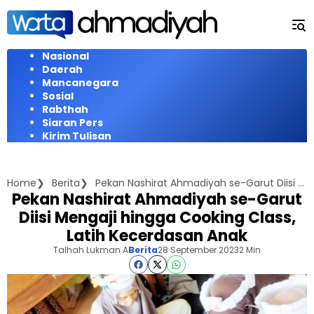
Langsung
ke
konten
Nasional
Daerah
Mancanegara
Sosial
Rabthah
Siaran Pers
Kirim Tulisan
Home
Berita
Pekan Nashirat Ahmadiyah se-Garut Diisi Mengaji hingga Cooking Class, Latih Kecerdasan Anak
Pekan Nashirat Ahmadiyah se-Garut
Diisi Mengaji hingga Cooking Class,
Latih Kecerdasan Anak
Talhah Lukman A
Berita
28 September 2023
2 Min