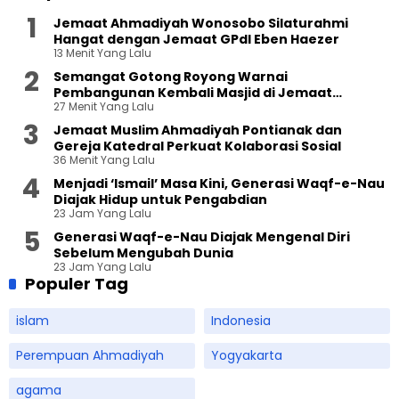
Jemaat Ahmadiyah Wonosobo Silaturahmi
Hangat dengan Jemaat GPdI Eben Haezer
13 Menit Yang Lalu
Semangat Gotong Royong Warnai
Pembangunan Kembali Masjid di Jemaat
27 Menit Yang Lalu
Ahmadiyah Sukapura
Jemaat Muslim Ahmadiyah Pontianak dan
Gereja Katedral Perkuat Kolaborasi Sosial
36 Menit Yang Lalu
Menjadi ‘Ismail’ Masa Kini, Generasi Waqf-e-Nau
Diajak Hidup untuk Pengabdian
23 Jam Yang Lalu
Generasi Waqf-e-Nau Diajak Mengenal Diri
Sebelum Mengubah Dunia
23 Jam Yang Lalu
Populer Tag
islam
Indonesia
Perempuan Ahmadiyah
Yogyakarta
agama