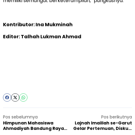
memiliki semangat berketerampilan,” pungkasnya.
Kontributor: Ina Mukminah
Editor: Talhah Lukman Ahmad
Pos sebelumnya
Pos berikutnya
Himpunan Mahasiswa
Lajnah Imaillah se-Garut
Ahmadiyah Bandung Raya
Gelar Pertemuan, Diskusi
Peduli Kelompok
Peran Orang Tua di Tengah