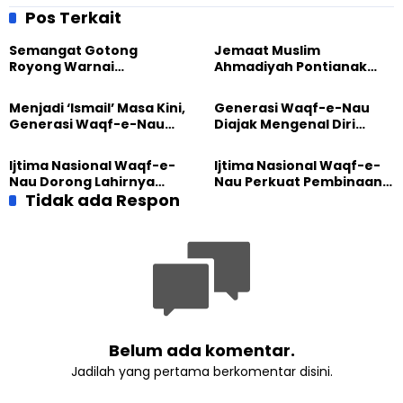
Disabilitas, Dapat Pujian
Gempuran Gadget
Pos Terkait
dari Guru
Semangat Gotong
Jemaat Muslim
Royong Warnai
Ahmadiyah Pontianak
Pembangunan Kembali
dan Gereja Katedral
Masjid di Jemaat
Perkuat Kolaborasi Sosial
Menjadi ‘Ismail’ Masa Kini,
Generasi Waqf-e-Nau
Ahmadiyah Sukapura
Generasi Waqf-e-Nau
Diajak Mengenal Diri
Diajak Hidup untuk
Sebelum Mengubah
Pengabdian
Dunia
Ijtima Nasional Waqf-e-
Ijtima Nasional Waqf-e-
Nau Dorong Lahirnya
Nau Perkuat Pembinaan
Generasi Pengkhidmat
Tidak ada Respon
Calon Pemimpin Jemaat
yang Militan
Masa Depan
Belum ada komentar.
Jadilah yang pertama berkomentar disini.