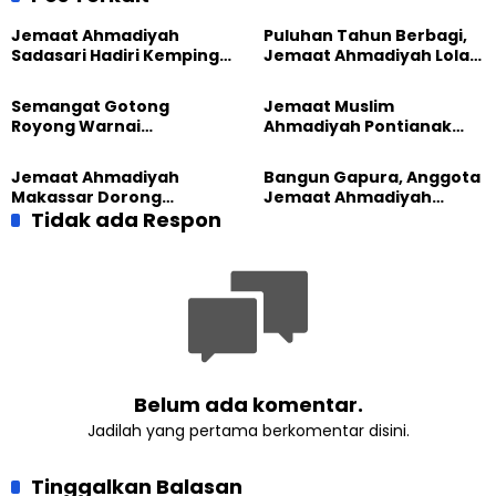
Jemaat Ahmadiyah
Puluhan Tahun Berbagi,
Sadasari Hadiri Kemping
Jemaat Ahmadiyah Lolak
Pemuda Lintas Agama di
Kembali Salurkan
Majalengka
Sembako kepada Warga
Semangat Gotong
Jemaat Muslim
Royong Warnai
Ahmadiyah Pontianak
Pembangunan Kembali
dan Gereja Katedral
Masjid di Jemaat
Perkuat Kolaborasi Sosial
Jemaat Ahmadiyah
Bangun Gapura, Anggota
Ahmadiyah Sukapura
Makassar Dorong
Jemaat Ahmadiyah
Kesadaran Lingkungan
Tidak ada Respon
Madukara dan Warga
Lewat Edukasi Ekoteologi
Sambut HUT RI ke-81
Belum ada komentar.
Jadilah yang pertama berkomentar disini.
Tinggalkan Balasan