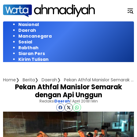
Langsung
ke
konten
Nasional
Daerah
Mancanegara
Sosial
Rabthah
Siaran Pers
Kirim Tulisan
Home
Berita
Daerah
Pekan Athfal Manislor Semarak dengan Api Unggun
Pekan Athfal Manislor Semarak
dengan Api Unggun
Redaksi
Daerah
1 April 2018
1 Min