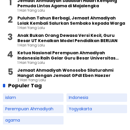
Jemaat Ahmadiyah Sadasari Hadiri Kemping
Pemuda Lintas Agama di Majalengka
1 Hari Yang Lalu
Puluhan Tahun Berbagi, Jemaat Ahmadiyah
Lolak Kembali Salurkan Sembako kepada Warga
1 Hari Yang Lalu
Anak Bukan Orang Dewasa Versi Kecil, Guru
Besar UT Kenalkan Model Pendidikan BERLIAN
1 Hari Yang Lalu
Ketua Nasional Perempuan Ahmadiyah
Indonesia Raih Gelar Guru Besar Universitas
1 Hari Yang Lalu
Terbuka
Jemaat Ahmadiyah Wonosobo Silaturahmi
Hangat dengan Jemaat GPdI Eben Haezer
2 Hari Yang Lalu
Populer Tag
islam
Indonesia
Perempuan Ahmadiyah
Yogyakarta
agama