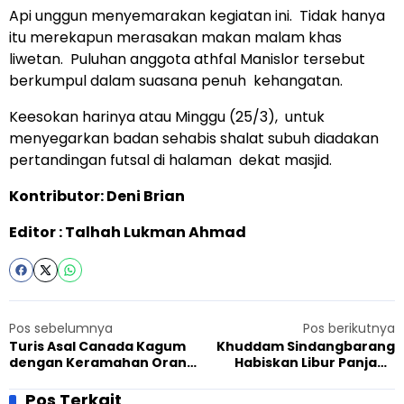
Api unggun menyemarakan kegiatan ini. Tidak hanya
itu merekapun merasakan makan malam khas
liwetan. Puluhan anggota athfal Manislor tersebut
berkumpul dalam suasana penuh kehangatan.
Keesokan harinya atau Minggu (25/3), untuk
menyegarkan badan sehabis shalat subuh diadakan
pertandingan futsal di halaman dekat masjid.
Kontributor: Deni Brian
Editor : Talhah Lukman Ahmad
Pos sebelumnya
Pos berikutnya
Turis Asal Canada Kagum
Khuddam Sindangbarang
dengan Keramahan Orang
Habiskan Libur Panjang
Ahmadiyah
dengan Jaga Masjid
Pos Terkait