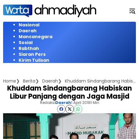
Langsung
ke
konten
Nasional
Daerah
Mancanegara
Sosial
Rabthah
Siaran Pers
Kirim Tulisan
Home
Berita
Daerah
Khuddam Sindangbarang Habiskan Libur Panjang dengan Jaga Masjid
Khuddam Sindangbarang Habiskan
Libur Panjang dengan Jaga Masjid
Redaksi
Daerah
1 April 2018
1 Min