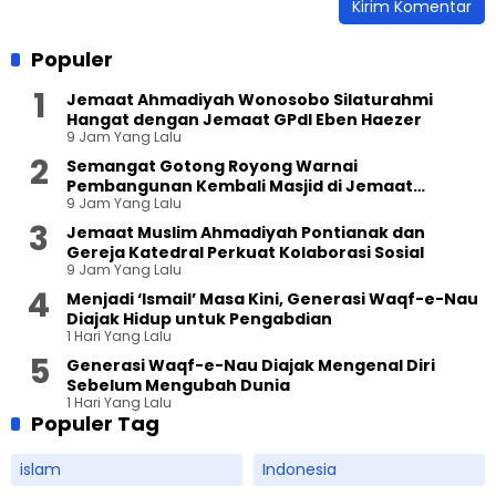
Populer
Jemaat Ahmadiyah Wonosobo Silaturahmi
Hangat dengan Jemaat GPdI Eben Haezer
9 Jam Yang Lalu
Semangat Gotong Royong Warnai
Pembangunan Kembali Masjid di Jemaat
9 Jam Yang Lalu
Ahmadiyah Sukapura
Jemaat Muslim Ahmadiyah Pontianak dan
Gereja Katedral Perkuat Kolaborasi Sosial
9 Jam Yang Lalu
Menjadi ‘Ismail’ Masa Kini, Generasi Waqf-e-Nau
Diajak Hidup untuk Pengabdian
1 Hari Yang Lalu
Generasi Waqf-e-Nau Diajak Mengenal Diri
Sebelum Mengubah Dunia
1 Hari Yang Lalu
Populer Tag
islam
Indonesia