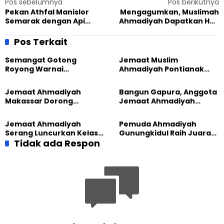
Pos sebelumnya
Pos berikutnya
Pekan Athfal Manislor
Mengagumkan, Muslimah
Semarak dengan Api
Ahmadiyah Dapatkan Hak
Unggun
Paten Dari Kemenkumham
Atas Penelitiannya
Pos Terkait
Semangat Gotong
Jemaat Muslim
Royong Warnai
Ahmadiyah Pontianak
Pembangunan Kembali
dan Gereja Katedral
Masjid di Jemaat
Perkuat Kolaborasi Sosial
Jemaat Ahmadiyah
Bangun Gapura, Anggota
Ahmadiyah Sukapura
Makassar Dorong
Jemaat Ahmadiyah
Kesadaran Lingkungan
Madukara dan Warga
Lewat Edukasi Ekoteologi
Sambut HUT RI ke-81
Jemaat Ahmadiyah
Pemuda Ahmadiyah
Serang Luncurkan Kelas
Gunungkidul Raih Juara
Tatar, Fokus Cetak
Tidak ada Respon
Lomba Video Literasi 2026
Generasi Unggul