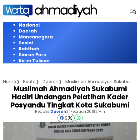
Langsung
ke
konten
Nasional
Daerah
Mancanegara
Sosial
Rabthah
Siaran Pers
Kirim Tulisan
Home
Berita
Daerah
Muslimah Ahmadiyah Sukabumi Hadiri Undangan Pelatihan Kader Posyandu Tingkat Kota Sukabumi
Muslimah Ahmadiyah Sukabumi
Hadiri Undangan Pelatihan Kader
Posyandu Tingkat Kota Sukabumi
Redaksi
Daerah
21 Februari 2019
2 Min