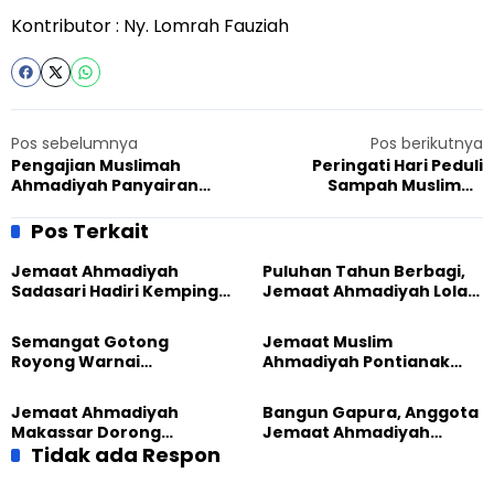
Kontributor : Ny. Lomrah Fauziah
Pos sebelumnya
Pos berikutnya
Pengajian Muslimah
Peringati Hari Peduli
Ahmadiyah Panyairan
Sampah Muslimah
dihadiri Ibu Kades
Ahmadiyah Wilayah Cianjur
Adakan Bersih-bersih
Pos Terkait
Lingkungan
Jemaat Ahmadiyah
Puluhan Tahun Berbagi,
Sadasari Hadiri Kemping
Jemaat Ahmadiyah Lolak
Pemuda Lintas Agama di
Kembali Salurkan
Majalengka
Sembako kepada Warga
Semangat Gotong
Jemaat Muslim
Royong Warnai
Ahmadiyah Pontianak
Pembangunan Kembali
dan Gereja Katedral
Masjid di Jemaat
Perkuat Kolaborasi Sosial
Jemaat Ahmadiyah
Bangun Gapura, Anggota
Ahmadiyah Sukapura
Makassar Dorong
Jemaat Ahmadiyah
Kesadaran Lingkungan
Tidak ada Respon
Madukara dan Warga
Lewat Edukasi Ekoteologi
Sambut HUT RI ke-81