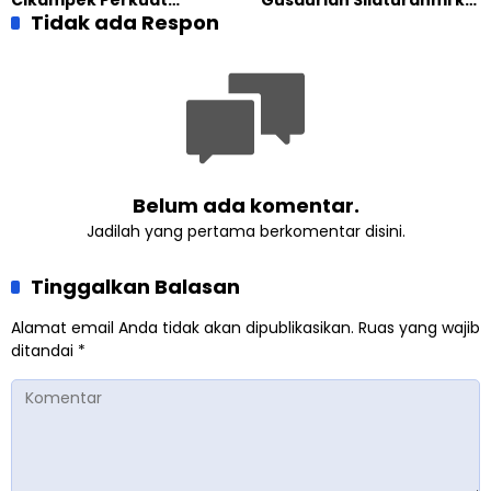
Komitmen Bangun Masjid
Tidak ada Respon
Jemaat Ahmadiyah
Lewat Pengajian
Singaparna, Perkuat Nilai
Gabungan
Kemanusiaan
Belum ada komentar.
Jadilah yang pertama berkomentar disini.
Tinggalkan Balasan
Alamat email Anda tidak akan dipublikasikan.
Ruas yang wajib
ditandai
*