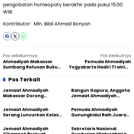
pengobatan homeopaty berakhir pada pukul 15:00
WIB.
Kontributor : Mln. Bilal Ahmad Bonyan
Pos sebelumnya
Pos berikutnya
Ahmadiyah Makassar
Pemuda Ahmadiyah
Sumbang Ratusan Buku
Yogyakarta Hadiri Training
Untuk UIN Alauddin
For Religious Leader
Pos Terkait
Jemaat Ahmadiyah
Bangun Gapura, Anggota
Makassar Dorong
Jemaat Ahmadiyah
Kesadaran Lingkungan
Madukara dan Warga
Lewat Edukasi Ekoteologi
Sambut HUT RI ke-81
Jemaat Ahmadiyah
Pemuda Ahmadiyah
Serang Luncurkan Kelas
Gunungkidul Raih Juara
Tatar, Fokus Cetak
Lomba Video Literasi 2026
Generasi Unggul
Jemaat Ahmadiyah
Sekretaris Nasional
Cikampek Perkuat
Gusdurian Silaturahmi ke