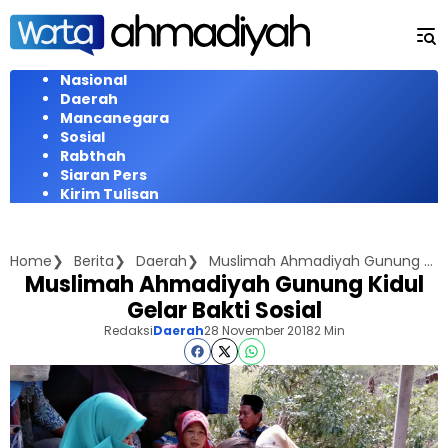
Langsung
ke
konten
Nasional
Daerah
Mancanegara
Sosial
Rabthah
Siaran Pers
Kirim Tulisan
Home
Berita
Daerah
Muslimah Ahmadiyah Gunung Kidul Gelar Bakti Sosial
Muslimah Ahmadiyah Gunung Kidul
Gelar Bakti Sosial
Redaksi
Daerah
28 November 2018
2 Min