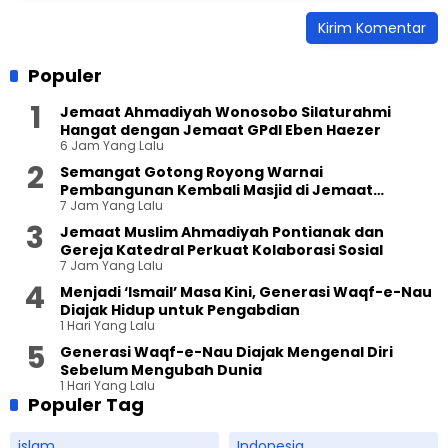
Populer
Jemaat Ahmadiyah Wonosobo Silaturahmi
Hangat dengan Jemaat GPdI Eben Haezer
6 Jam Yang Lalu
Semangat Gotong Royong Warnai
Pembangunan Kembali Masjid di Jemaat
7 Jam Yang Lalu
Ahmadiyah Sukapura
Jemaat Muslim Ahmadiyah Pontianak dan
Gereja Katedral Perkuat Kolaborasi Sosial
7 Jam Yang Lalu
Menjadi ‘Ismail’ Masa Kini, Generasi Waqf-e-Nau
Diajak Hidup untuk Pengabdian
1 Hari Yang Lalu
Generasi Waqf-e-Nau Diajak Mengenal Diri
Sebelum Mengubah Dunia
1 Hari Yang Lalu
Populer Tag
islam
Indonesia