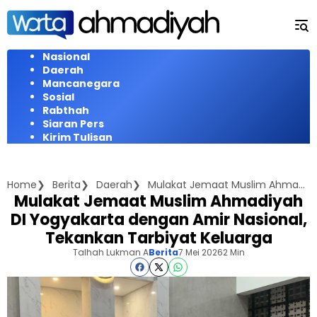
Langsung
ke
konten
Nasional
Daerah
Mancanegara
Sosial
Rabthah
Siaran Pers
Kirim Tulisan
Home
Berita
Daerah
Mulakat Jemaat Muslim Ahmadiyah DI Yogyakarta dengan Amir Nasional, Tekankan Tarbiyat Keluarga
Mulakat Jemaat Muslim Ahmadiyah
DI Yogyakarta dengan Amir Nasional,
Tekankan Tarbiyat Keluarga
Talhah Lukman A
Berita
7 Mei 2026
2 Min