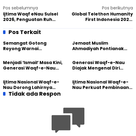
Pos sebelumnya
Pos berikutnya
Ijtima Waqf eNau Sulsel
Global Telethon Humanity
2026, Penguatan Ruh
First Indonesia 2026:
Waqaf dan Pengkhidmatan
Memperkuat Ketahanan
Pangan Lewat Kolaborasi
Pos Terkait
Kemanusiaan dan
Komunitas Keagamaan
Semangat Gotong
Jemaat Muslim
Royong Warnai
Ahmadiyah Pontianak
Pembangunan Kembali
dan Gereja Katedral
Masjid di Jemaat
Perkuat Kolaborasi Sosial
Menjadi ‘Ismail’ Masa Kini,
Generasi Waqf-e-Nau
Ahmadiyah Sukapura
Generasi Waqf-e-Nau
Diajak Mengenal Diri
Diajak Hidup untuk
Sebelum Mengubah
Pengabdian
Dunia
Ijtima Nasional Waqf-e-
Ijtima Nasional Waqf-e-
Nau Dorong Lahirnya
Nau Perkuat Pembinaan
Generasi Pengkhidmat
Tidak ada Respon
Calon Pemimpin Jemaat
yang Militan
Masa Depan