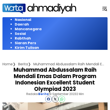
Langsung
ke
konten
Nasional
Daerah
Mancanegara
Sosial
Rabthah
Siaran Pers
Kirim Tulisan
Home
Berita
Muhammad Abdussalam Raih Mendali Emas Dalam Program Indonesian Excellent Student Olympiad 2023
Muhammad Abdussalam Raih
Mendali Emas Dalam Program
Indonesian Excellent Student
Olympiad 2023
Redaksi
Berita
19 September 2023
2 Min