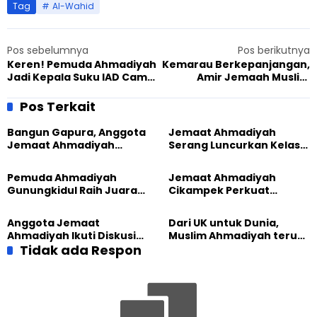
Tag
Al-Wahid
Pos sebelumnya
Pos berikutnya
Keren! Pemuda Ahmadiyah
Kemarau Berkepanjangan,
Jadi Kepala Suku IAD Camp
Amir Jemaah Muslim
Inklusif, Siap Kolaborasi
Ahmadiyah Serukan Shalat
Lintas Agama
Istisqa di Seluruh Indonesia
Pos Terkait
Bangun Gapura, Anggota
Jemaat Ahmadiyah
Jemaat Ahmadiyah
Serang Luncurkan Kelas
Madukara dan Warga
Tatar, Fokus Cetak
Sambut HUT RI ke-81
Generasi Unggul
Pemuda Ahmadiyah
Jemaat Ahmadiyah
Gunungkidul Raih Juara
Cikampek Perkuat
Lomba Video Literasi 2026
Komitmen Bangun Masjid
Lewat Pengajian
Anggota Jemaat
Dari UK untuk Dunia,
Gabungan
Ahmadiyah Ikuti Diskusi
Muslim Ahmadiyah terus
Pluralisme di Yogyakarta
Tidak ada Respon
perkuat Persaudaraan
Kemanusiaan Global