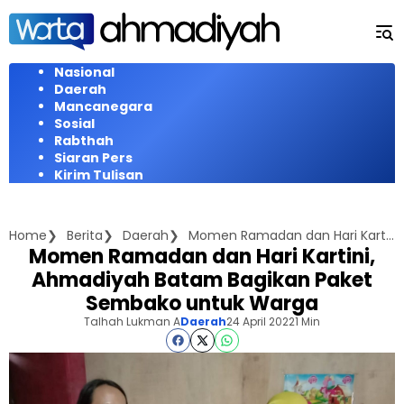
Langsung
ke
konten
Nasional
Daerah
Mancanegara
Sosial
Rabthah
Siaran Pers
Kirim Tulisan
Home
Berita
Daerah
Momen Ramadan dan Hari Kartini, Ahmadiyah Batam Bagikan Paket Sembako untuk Warga
Momen Ramadan dan Hari Kartini,
Ahmadiyah Batam Bagikan Paket
Sembako untuk Warga
Talhah Lukman A
Daerah
24 April 2022
1 Min