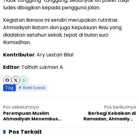
Tidak tanggung-tanggung, sebanyak 80 paket takjil
ludes dibagikan kepada pengguna jalan.
Kegiatan Bansos ini sendiri merupakan rutinitas
Ahmadiyah Batam dan juga Kepulauan Riau yang
diadakan setahun sekali, tepat di bulan suci
Ramadhan.
Kontributor
: Ary Lestari Bilal
Editor
: Talhah Lukman A
Tag
Bakti Sosial
Pos sebelumnya
Pos berikutnya
Perempuan Muslim
Berbagi Kebaikan di
Ahmadiyah Menembus
Ramadan, Ahmadiyah
Sekat Diskriminasi dan
Wilayah Bekasi Giat Donor
Intoleransi
Darah Usai Sholat Tarawih
Pos Terkait