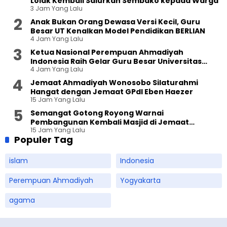
Lolak Kembali Salurkan Sembako kepada Warga
3 Jam Yang Lalu
Anak Bukan Orang Dewasa Versi Kecil, Guru
Besar UT Kenalkan Model Pendidikan BERLIAN
4 Jam Yang Lalu
Ketua Nasional Perempuan Ahmadiyah
Indonesia Raih Gelar Guru Besar Universitas
4 Jam Yang Lalu
Terbuka
Jemaat Ahmadiyah Wonosobo Silaturahmi
Hangat dengan Jemaat GPdI Eben Haezer
15 Jam Yang Lalu
Semangat Gotong Royong Warnai
Pembangunan Kembali Masjid di Jemaat
15 Jam Yang Lalu
Ahmadiyah Sukapura
Populer Tag
islam
Indonesia
Perempuan Ahmadiyah
Yogyakarta
agama