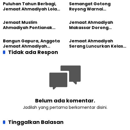
Puluhan Tahun Berbagi,
Semangat Gotong
Jemaat Ahmadiyah Lolak
Royong Warnai
Kembali Salurkan
Pembangunan Kembali
Sembako kepada Warga
Masjid di Jemaat
Jemaat Muslim
Jemaat Ahmadiyah
Ahmadiyah Sukapura
Ahmadiyah Pontianak
Makassar Dorong
dan Gereja Katedral
Kesadaran Lingkungan
Perkuat Kolaborasi Sosial
Lewat Edukasi Ekoteologi
Bangun Gapura, Anggota
Jemaat Ahmadiyah
Jemaat Ahmadiyah
Serang Luncurkan Kelas
Madukara dan Warga
Tidak ada Respon
Tatar, Fokus Cetak
Sambut HUT RI ke-81
Generasi Unggul
Belum ada komentar.
Jadilah yang pertama berkomentar disini.
Tinggalkan Balasan