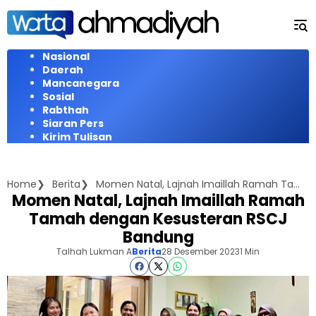
Langsung
ke
konten
Nasional
Daerah
Mancanegara
Sosial
Rabthah
Siaran Pers
Kirim Tulisan
Home
Berita
Momen Natal, Lajnah Imaillah Ramah Tamah dengan Kesusteran RSCJ Bandung
Momen Natal, Lajnah Imaillah Ramah
Tamah dengan Kesusteran RSCJ
Bandung
Talhah Lukman A
Berita
28 Desember 2023
1 Min