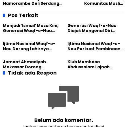
Namorambe Deli Serdang
Komunitas Muslim
Gelar Sunatan Massal,
Ahmadiyah Bersih-Bersih di
Semangati Anak-Anak Rajin
50 Kota
Pos Terkait
Mengaji
Menjadi ‘Ismail’ Masa Kini,
Generasi Waqf-e-Nau
Generasi Waqf-e-Nau
Diajak Mengenal Diri
Diajak Hidup untuk
Sebelum Mengubah
Pengabdian
Dunia
Ijtima Nasional Waqf-e-
Ijtima Nasional Waqf-e-
Nau Dorong Lahirnya
Nau Perkuat Pembinaan
Generasi Pengkhidmat
Calon Pemimpin Jemaat
yang Militan
Masa Depan
Jemaat Ahmadiyah
Klub Membaca
Makassar Dorong
Abdussalam Lajnah
Kesadaran Lingkungan
Tidak ada Respon
Imaillah Tanjung Medan
Lewat Edukasi Ekoteologi
Gelar Diskusi dan
Tadabbur Alam
Belum ada komentar.
Jadilah yang pertama berkomentar disini.