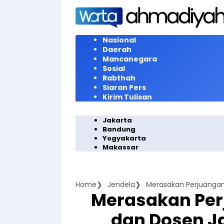
Langsung
ke
konten
Nasional
Daerah
Mancanegara
Sosial
Rabthah
Siaran Pers
Kirim Tulisan
Jakarta
Bandung
Yogyakarta
Makassar
Home
Jendela
Merasakan Pe
dan Dosen 