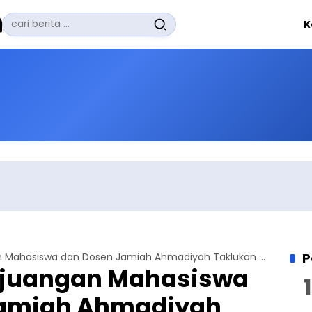
Pencarian
K
untuk:
#
Zuhairi Misrawi
#
Zoom
#
Zero Waste
#
Zaki Firdaus
#
Zafrullah Ahmad Pontoh
No Recent Searches Yet.
P
Merasakan Perjuangan Mahasiswa dan Dosen Jamiah Ahmadiyah Taklukan Puncak Tertinggi Gunung Merbabu (Bagian 3)
rjuangan Mahasiswa
Jamiah Ahmadiyah