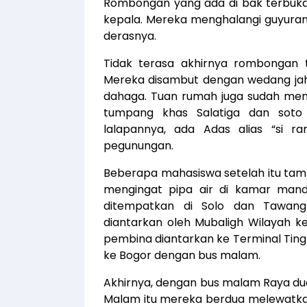
Rombongan yang ada di bak terbuk
kepala. Mereka menghalangi guyuran 
derasnya.
Tidak terasa akhirnya rombongan t
Mereka disambut dengan wedang jah
dahaga. Tuan rumah juga sudah men
tumpang khas Salatiga dan soto
lalapannya, ada Adas alias “si r
pegunungan.
Beberapa mahasiswa setelah itu ta
mengingat pipa air di kamar mand
ditempatkan di Solo dan Tawang
diantarkan oleh Mubaligh Wilayah k
pembina diantarkan ke Terminal Tingk
ke Bogor dengan bus malam.
Akhirnya, dengan bus malam Raya dua
Malam itu mereka berdua melewatkan