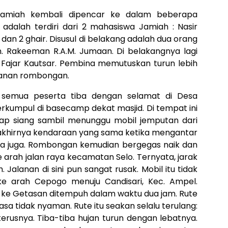
Jamiah kembali dipencar ke dalam beberapa
dalah terdiri dari 2 mahasiswa Jamiah : Nasir
n 2 ghair. Disusul di belakang adalah dua orang
. Rakeeman R.A.M. Jumaan. Di belakangnya lagi
ajar Kautsar. Pembina memutuskan turun lebih
anan rombongan.
a semua peserta tiba dengan selamat di Desa
erkumpul di basecamp dekat masjid. Di tempat ini
ap siang sambil menunggu mobil jemputan dari
akhirnya kendaraan yang sama ketika mengantar
ba juga. Rombongan kemudian bergegas naik dan
 arah jalan raya kecamatan Selo. Ternyata, jarak
 Jalanan di sini pun sangat rusak. Mobil itu tidak
e arah Cepogo menuju Candisari, Kec. Ampel.
 ke Getasan ditempuh dalam waktu dua jam. Rute
sa tidak nyaman. Rute itu seakan selalu terulang:
eterusnya. Tiba-tiba hujan turun dengan lebatnya.