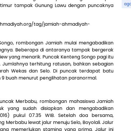
ag
rah timur tampak Gunung Lawu dengan puncaknya
-ahmadiyah.org/tag/jamiah-ahmadiyah-
 Songo, rombongan Jamiah mulai mengabadikan
ingnya. Beberapa di antaranya tampak bergerak
iew yang menarik. Puncak Kenteng Songo pagi itu
 Jumlahnya terhitung ratusan, bahkan sebagian
 arah Wekas dan Selo. Di puncak terdapat batu
h 9 buah menurut penglihatan paranormal.
 Puncak Merbabu, rombongan mahasiswa Jamiah
k yang sudah disiapkan dan mengabadikan
016) pukul 07.35 WIB. Setelah doa bersama,
Merbabu lewat jalur menuju Selo, Boyolali. Jalur
g memerlukan stamina yang prima. Jalur ini