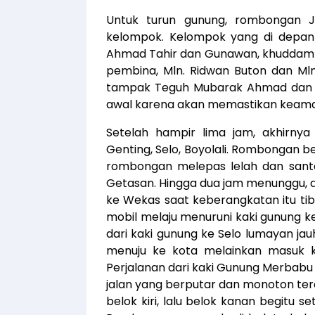
Untuk turun gunung, rombongan 
kelompok. Kelompok yang di depan a
Ahmad Tahir dan Gunawan, khuddam da
pembina, Mln. Ridwan Buton dan Mln
tampak Teguh Mubarak Ahmad dan F
awal karena akan memastikan keam
Setelah hampir lima jam, akhirny
Genting, Selo, Boyolali. Rombongan b
rombongan melepas lelah dan sant
Getasan. Hingga dua jam menunggu, 
ke Wekas saat keberangkatan itu ti
mobil melaju menuruni kaki gunung ke
dari kaki gunung ke Selo lumayan jauh.
menuju ke kota melainkan masuk k
Perjalanan dari kaki Gunung Merbabu
jalan yang berputar dan monoton tera
belok kiri, lalu belok kanan begitu s