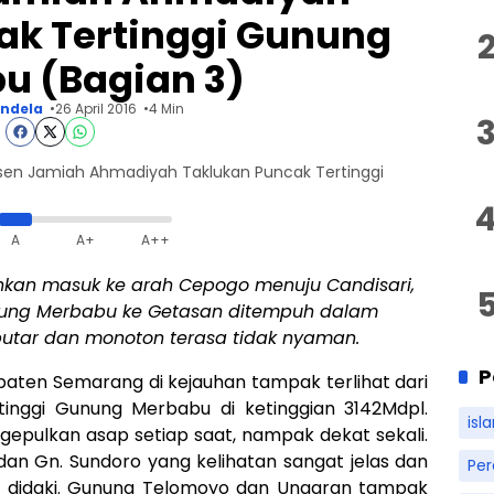
ak Tertinggi Gunung
u (Bagian 3)
endela
26 April 2016
4 Min
en Jamiah Ahmadiyah Taklukan Puncak Tertinggi
A
A+
A++
ainkan masuk ke arah Cepogo menuju Candisari,
Gunung Merbabu ke Getasan ditempuh dalam
putar dan monoton terasa tidak nyaman.
P
aten Semarang di kejauhan tampak terlihat dari
inggi Gunung Merbabu di ketinggian 3142Mdpl.
isl
epulkan asap setiap saat, nampak dekat sekali.
an Gn. Sundoro yang kelihatan sangat jelas dan
Pe
k didaki. Gunung Telomoyo dan Ungaran tampak