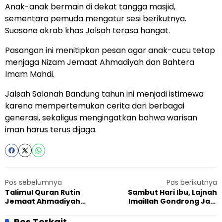
Anak-anak bermain di dekat tangga masjid,
sementara pemuda mengatur sesi berikutnya.
Suasana akrab khas Jalsah terasa hangat.
Pasangan ini menitipkan pesan agar anak-cucu tetap
menjaga Nizam Jemaat Ahmadiyah dan Bahtera
Imam Mahdi.
Jalsah Salanah Bandung tahun ini menjadi istimewa
karena mempertemukan cerita dari berbagai
generasi, sekaligus mengingatkan bahwa warisan
iman harus terus dijaga.
Pos sebelumnya
Pos berikutnya
Talimul Quran Rutin
Sambut Hari Ibu, Lajnah
Jemaat Ahmadiyah
Imaillah Gondrong Jadi
Samarang Garut Dihadiri
Relawan Aksi Masak
Mahasiswa Jamiah
Pos Terkait