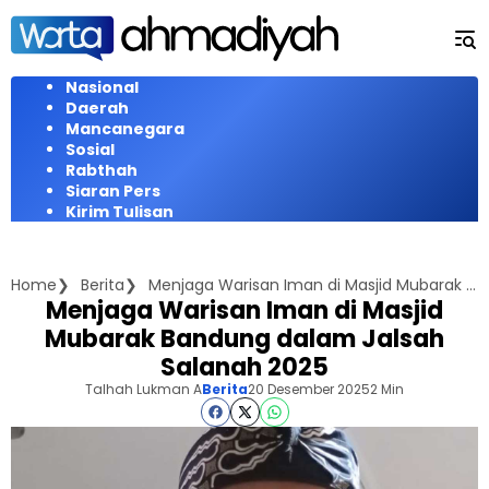
Langsung
ke
konten
Nasional
Daerah
Mancanegara
Sosial
Rabthah
Siaran Pers
Kirim Tulisan
Home
Berita
Menjaga Warisan Iman di Masjid Mubarak Bandung dalam Jalsah Salanah 2025
Menjaga Warisan Iman di Masjid
Mubarak Bandung dalam Jalsah
Salanah 2025
Talhah Lukman A
Berita
20 Desember 2025
2 Min