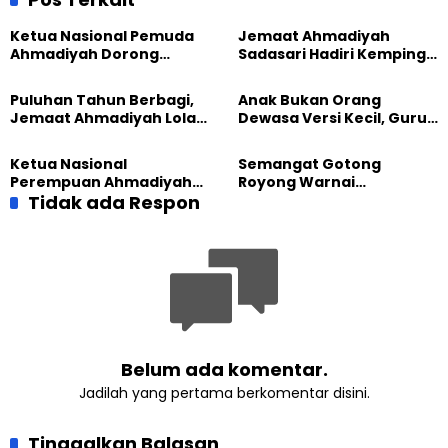
Ketua Nasional Pemuda
Jemaat Ahmadiyah
Ahmadiyah Dorong
Sadasari Hadiri Kemping
Kolaborasi Pendidikan
Pemuda Lintas Agama di
bersama UNUSIA
Majalengka
Puluhan Tahun Berbagi,
Anak Bukan Orang
Jemaat Ahmadiyah Lolak
Dewasa Versi Kecil, Guru
Kembali Salurkan
Besar UT Kenalkan Model
Sembako kepada Warga
Pendidikan BERLIAN
Ketua Nasional
Semangat Gotong
Perempuan Ahmadiyah
Royong Warnai
Indonesia Raih Gelar Guru
Tidak ada Respon
Pembangunan Kembali
Besar Universitas
Masjid di Jemaat
Terbuka
Ahmadiyah Sukapura
Belum ada komentar.
Jadilah yang pertama berkomentar disini.
Tinggalkan Balasan