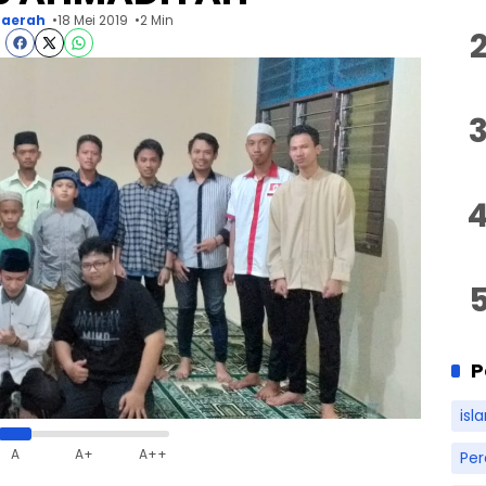
aerah
18 Mei 2019
2 Min
P
isl
A
A+
A++
Pe