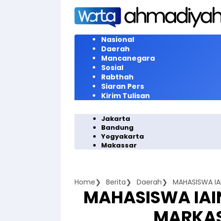
Langsung
ke
konten
Nasional
Daerah
Mancanegara
Sosial
Rabthah
Siaran Pers
Kirim Tulisan
Jakarta
Bandung
Yogyakarta
Makassar
Home
Berita
Daerah
MAHASISWA I
MAHASISWA IA
MARKAS