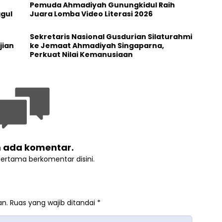
Pemuda Ahmadiyah Gunungkidul Raih
ggul
Juara Lomba Video Literasi 2026
t
Sekretaris Nasional Gusdurian Silaturahmi
jian
ke Jemaat Ahmadiyah Singaparna,
Perkuat Nilai Kemanusiaan
 ada komentar.
pertama berkomentar disini.
an.
Ruas yang wajib ditandai
*