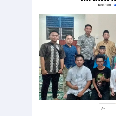
Redaksi
D
A-