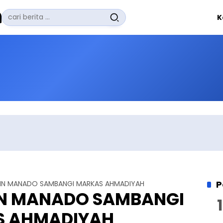
Pencarian
K
untuk:
#
Zuhairi Misrawi
#
Zoom
#
Zero Waste
#
Zaki Firdaus
#
Zafrullah Ahmad Pontoh
No Recent Searches Yet.
P
AIN MANADO SAMBANGI MARKAS AHMADIYAH
IN MANADO SAMBANGI
 AHMADIYAH