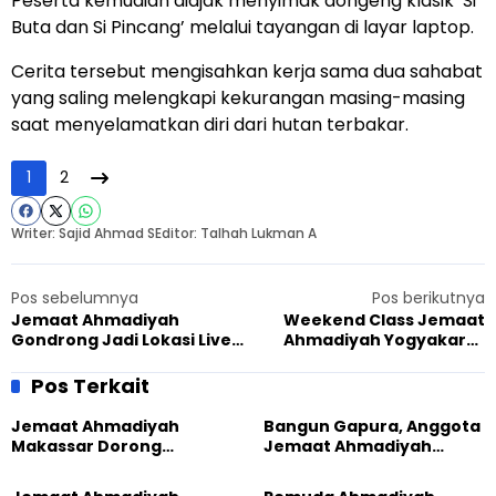
Peserta kemudian diajak menyimak dongeng klasik ‘Si
Buta dan Si Pincang’ melalui tayangan di layar laptop.
Cerita tersebut mengisahkan kerja sama dua sahabat
yang saling melengkapi kekurangan masing-masing
saat menyelamatkan diri dari hutan terbakar.
1
2
Writer: Sajid Ahmad S
Editor: Talhah Lukman A
Pos sebelumnya
Pos berikutnya
Jemaat Ahmadiyah
Weekend Class Jemaat
Gondrong Jadi Lokasi Live
Ahmadiyah Yogyakarta
In KALABAHU Ke-46
Pererat Persaudaraan
Anak Lewat Kegiatan
Pos Terkait
Edukatif
Jemaat Ahmadiyah
Bangun Gapura, Anggota
Makassar Dorong
Jemaat Ahmadiyah
Kesadaran Lingkungan
Madukara dan Warga
Lewat Edukasi Ekoteologi
Sambut HUT RI ke-81