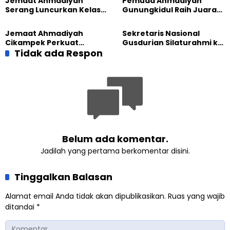
Jemaat Ahmadiyah
Pemuda Ahmadiyah
Serang Luncurkan Kelas
Gunungkidul Raih Juara
Tatar, Fokus Cetak
Lomba Video Literasi 2026
Generasi Unggul
Jemaat Ahmadiyah
Sekretaris Nasional
Cikampek Perkuat
Gusdurian Silaturahmi ke
Komitmen Bangun Masjid
Tidak ada Respon
Jemaat Ahmadiyah
Lewat Pengajian
Singaparna, Perkuat Nilai
Gabungan
Kemanusiaan
Belum ada komentar.
Jadilah yang pertama berkomentar disini.
Tinggalkan Balasan
Alamat email Anda tidak akan dipublikasikan.
Ruas yang wajib
ditandai
*