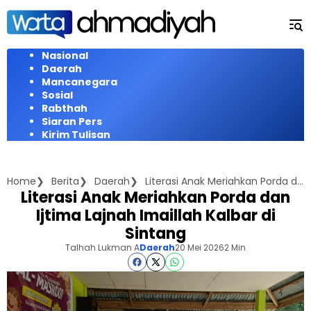
Langsung
ke
konten
Nasional
Daerah
Mancanegara
Sosial
Rabthah
Siaran Pers
Kirim Tulisan
Home
Berita
Daerah
Literasi Anak Meriahkan Porda dan Ijtima Lajnah Imaillah Kalbar di Sintang
Literasi Anak Meriahkan Porda dan
Ijtima Lajnah Imaillah Kalbar di
Sintang
Talhah Lukman A
Daerah
20 Mei 2026
2 Min