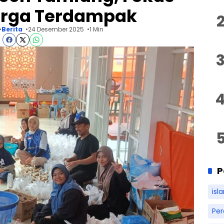
arga Terdampak
Berita
24 Desember 2025
1 Min
P
isl
Pe