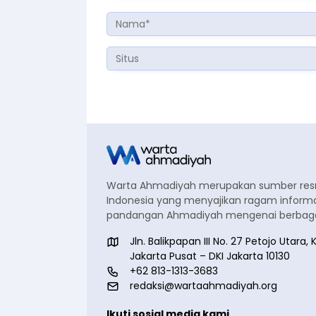
Warta Ahmadiyah merupakan sumber re
Indonesia yang menyajikan ragam informa
pandangan Ahmadiyah mengenai berbagai
Jln. Balikpapan III No. 27 Petojo Utar
Jakarta Pusat – DKI Jakarta 10130
+62 813-1313-3683
redaksi@wartaahmadiyah.org
Ikuti sosial media kami