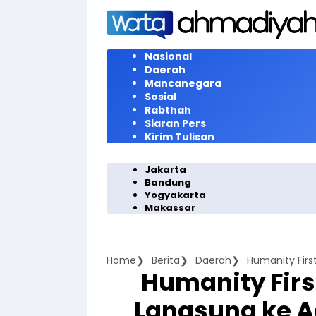
Langsung
ke
konten
Nasional
Daerah
Mancanegara
Sosial
Rabthah
Siaran Pers
Kirim Tulisan
Jakarta
Bandung
Yogyakarta
Makassar
Home
Berita
Daerah
Humanity Firs
Langsung ke A