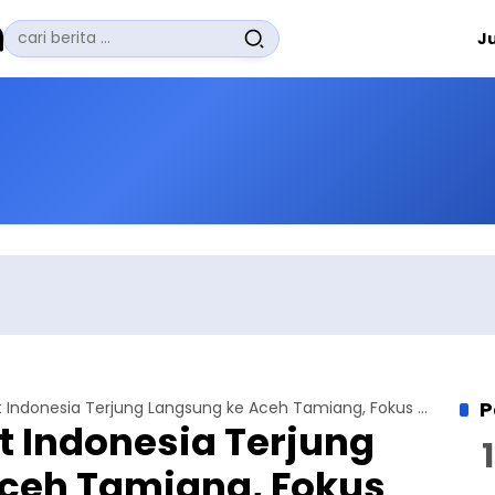
Pencarian
J
untuk:
#
Zuhairi Misrawi
#
Zoom
#
Zero Waste
#
Zaki Firdaus
#
Zafrullah Ahmad Pontoh
No Recent Searches Yet.
P
Humanity First Indonesia Terjung Langsung ke Aceh Tamiang, Fokus Layani Warga Terdampak
t Indonesia Terjung
ceh Tamiang, Fokus