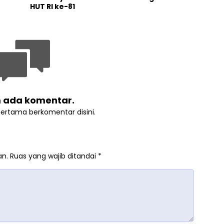
HUT RI ke-81
 ada komentar.
pertama berkomentar disini.
an.
Ruas yang wajib ditandai
*