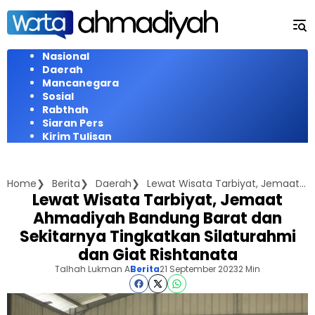
Langsung
ke
konten
Nasional
Daerah
Mancanegara
Sosial
Rabthah
Siaran Pers
Kirim Tulisan
Home
Berita
Daerah
Lewat Wisata Tarbiyat, Jemaat Ahmadiyah Bandung Barat dan Sekitarnya Tingkatkan Silaturahmi dan Giat Rishtanata
Lewat Wisata Tarbiyat, Jemaat
Ahmadiyah Bandung Barat dan
Sekitarnya Tingkatkan Silaturahmi
dan Giat Rishtanata
Talhah Lukman A
Berita
21 September 2023
2 Min