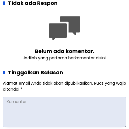
Kesadaran Lingkungan
Tidak ada Respon
Madukara dan Warga
Lewat Edukasi Ekoteologi
Sambut HUT RI ke-81
Belum ada komentar.
Jadilah yang pertama berkomentar disini.
Tinggalkan Balasan
Alamat email Anda tidak akan dipublikasikan.
Ruas yang wajib
ditandai
*