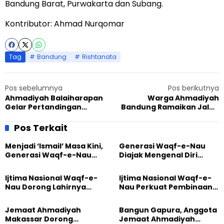
Bandung Barat, Purwakarta dan Subang.
Kontributor: Ahmad Nurqomar
Tag
Bandung
Rishtanata
Pos sebelumnya
Pos berikutnya
Ahmadiyah Balaiharapan
Warga Ahmadiyah
Gelar Pertandingan
Bandung Ramaikan Jalan
Bulutangkis, Antusias
Sehat Donor Darah Bareng
Diikuti para Pemuda
Ribuan Peserta
Pos Terkait
Menjadi ‘Ismail’ Masa Kini,
Generasi Waqf-e-Nau
Generasi Waqf-e-Nau
Diajak Mengenal Diri
Diajak Hidup untuk
Sebelum Mengubah
Pengabdian
Dunia
Ijtima Nasional Waqf-e-
Ijtima Nasional Waqf-e-
Nau Dorong Lahirnya
Nau Perkuat Pembinaan
Generasi Pengkhidmat
Calon Pemimpin Jemaat
yang Militan
Masa Depan
Jemaat Ahmadiyah
Bangun Gapura, Anggota
Makassar Dorong
Jemaat Ahmadiyah