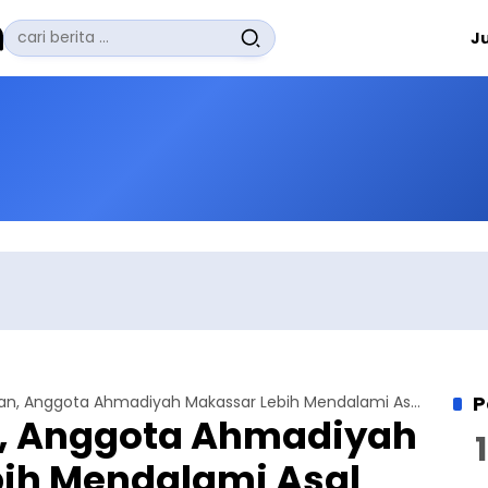
Pencarian
J
untuk:
#
Zuhairi Misrawi
#
Zoom
#
Zero Waste
#
Zaki Firdaus
#
Zafrullah Ahmad Pontoh
No Recent Searches Yet.
P
Lewat Pengajian, Anggota Ahmadiyah Makassar Lebih Mendalami Asal Muasal Hari Muslih Mauud
n, Anggota Ahmadiyah
ih Mendalami Asal