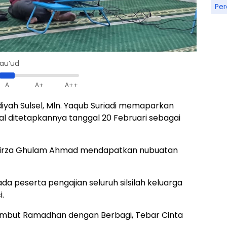
Pe
Mau’ud
A
A+
A++
yah Sulsel, Mln. Yaqub Suriadi memaparkan
l ditetapkannya tanggal 20 Februari sebagai
 Mirza Ghulam Ahmad mendapatkan nubuatan
da peserta pengajian seluruh silsilah keluarga
i.
Sambut Ramadhan dengan Berbagi, Tebar Cinta