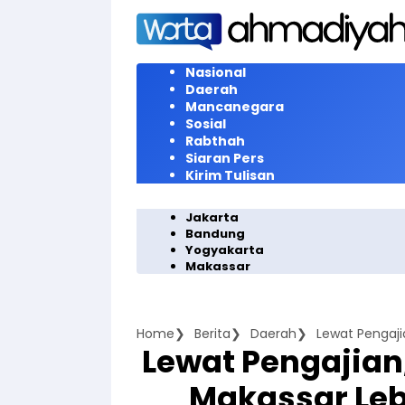
Langsung
ke
konten
Nasional
Daerah
Mancanegara
Sosial
Rabthah
Siaran Pers
Kirim Tulisan
Jakarta
Bandung
Yogyakarta
Makassar
Home
Berita
Daerah
Lewat Pengajia
Makassar Leb