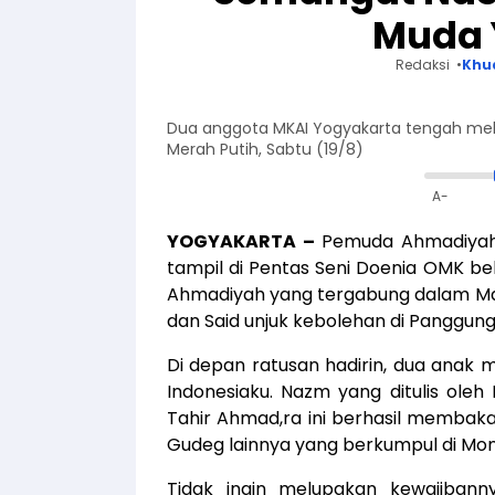
Muda 
Redaksi
Khu
Dua anggota MKAI Yogyakarta tengah mel
Merah Putih, Sabtu (19/8)
A-
YOGYAKARTA
–
Pemuda Ahmadiyah 
tampil di Pentas Seni Doenia OMK b
Ahmadiyah yang tergabung dalam Maj
dan Said unjuk kebolehan di Panggung 
Di depan ratusan hadirin, dua anak
Indonesiaku. Nazm yang ditulis oleh
Tahir Ahmad,ra ini berhasil memba
Gudeg lainnya yang berkumpul di M
Tidak ingin melupakan kewajiban