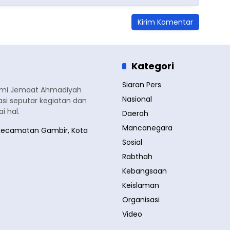
Kategori
Siaran Pers
smi Jemaat Ahmadiyah
Nasional
si seputar kegiatan dan
 hal.
Daerah
Mancanegara
a, Kecamatan Gambir, Kota
Sosial
Rabthah
Kebangsaan
Keislaman
Organisasi
Video