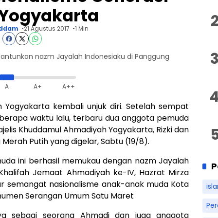
Yogyakarta
ddam
21 Agustus 2017
1 Min
antunkan nazm Jayalah Indonesiaku di Panggung
A
A+
A++
Yogyakarta kembali unjuk diri. Setelah sempat
eberapa waktu lalu, terbaru dua anggota pemuda
elis Khuddamul Ahmadiyah Yogyakarta, Rizki dan
Merah Putih yang digelar, Sabtu (19/8).
 muda ini berhasil memukau dengan nazm Jayalah
P
 Khalifah Jemaat Ahmadiyah ke-IV, Hazrat Mirza
kar semangat nasionalisme anak-anak muda Kota
isl
onumen Serangan Umum Satu Maret
Pe
nya sebagi seorang Ahmadi dan juga anggota