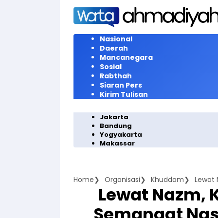
Langsung
ke
konten
Nasional
Daerah
Mancanegara
Sosial
Rabthah
Siaran Pers
Kirim Tulisan
Jakarta
Bandung
Yogyakarta
Makassar
Home
Organisasi
Khuddam
Lewat Nazm,
Semangat Nas