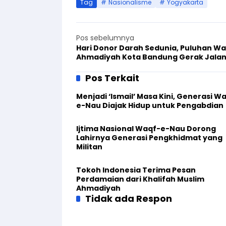
Tag
Nasionalisme
Yogyakarta
Pos sebelumnya
Hari Donor Darah Sedunia, Puluhan W
Ahmadiyah Kota Bandung Gerak Jala
Sehat
Pos Terkait
Menjadi ‘Ismail’ Masa Kini, Generasi W
e-Nau Diajak Hidup untuk Pengabdian
Ijtima Nasional Waqf-e-Nau Dorong
Lahirnya Generasi Pengkhidmat yang
Militan
Tokoh Indonesia Terima Pesan
Perdamaian dari Khalifah Muslim
Ahmadiyah
Tidak ada Respon