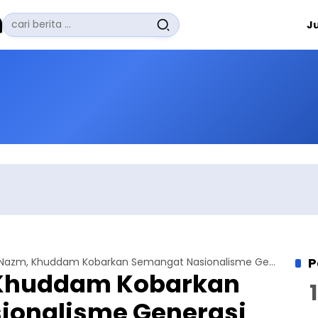
Pencarian
J
untuk:
#
Zuhairi Misrawi
#
Zoom
#
Zero Waste
#
Zaki Firdaus
#
Zafrullah Ahmad Pontoh
No Recent Searches Yet.
P
Lewat Nazm, Khuddam Kobarkan Semangat Nasionalisme Generasi Muda Yogyakarta
 Khuddam Kobarkan
ionalisme Generasi