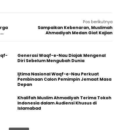
Pos berikutnya
arga
Sampaikan Kebenaran, Muslimah
n
Ahmadiyah Medan Giat Kajian
aqf-
Generasi Waqf-e-Nau Diajak Mengenal
Diri Sebelum Mengubah Dunia
Ijtima Nasional Waqf-e-Nau Perkuat
Pembinaan Calon Pemimpin Jemaat Masa
Depan
Khalifah Muslim Ahmadiyah Terima Tokoh
Indonesia dalam Audiensi Khusus di
Islamabad