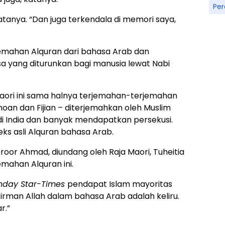
Pe
katanya. “Dan juga terkendala di memori saya,
emahan Alquran dari bahasa Arab dan
 yang diturunkan bagi manusia lewat Nabi
ori ini sama halnya terjemahan-terjemahan
an dan Fijian – diterjemahkan oleh Muslim
di India dan banyak mendapatkan persekusi.
s asli Alquran bahasa Arab.
roor Ahmad, diundang oleh Raja Maori, Tuheitia
emahan Alquran ini.
nday Star-Times
pendapat Islam mayoritas
rman Allah dalam bahasa Arab adalah keliru.
r.”