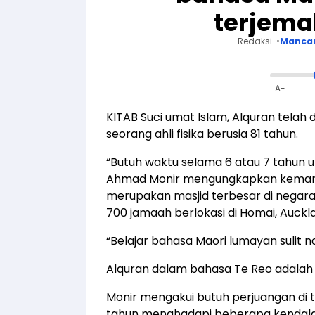
terjema
Redaksi
Manca
A-
KITAB Suci umat Islam, Alquran telah
seorang ahli fisika berusia 81 tahun.
“Butuh waktu selama 6 atau 7 tahun un
Ahmad Monir mengungkapkan kemarin 
merupakan masjid terbesar di negar
700 jamaah berlokasi di Homai, Auckl
“Belajar bahasa Maori lumayan sulit 
Alquran dalam bahasa Te Reo adalah 
Monir mengakui butuh perjuangan di
tahun menghadapi beberapa kendala 