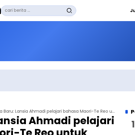
Pencarian
J
untuk:
#
Zuhairi Misrawi
#
Zoom
#
Zero Waste
#
Zaki Firdaus
#
Zafrullah Ahmad Pontoh
No Recent Searches Yet.
P
Selandia Baru: Lansia Ahmadi pelajari bahasa Maori-Te Reo untuk terjemahkan Alquran
Lansia Ahmadi pelajari
ri-Te Reo untuk