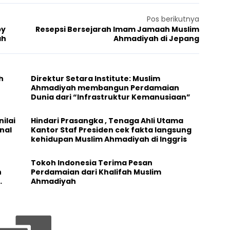
Pos berikutnya
py
Resepsi Bersejarah Imam Jamaah Muslim
ah
Ahmadiyah di Jepang
h
Direktur Setara Institute: Muslim
Ahmadiyah membangun Perdamaian
Dunia dari “Infrastruktur Kemanusiaan”
ilai
Hindari Prasangka , Tenaga Ahli Utama
nal
Kantor Staf Presiden cek fakta langsung
kehidupan Muslim Ahmadiyah di Inggris
Tokoh Indonesia Terima Pesan
n
Perdamaian dari Khalifah Muslim
Ahmadiyah