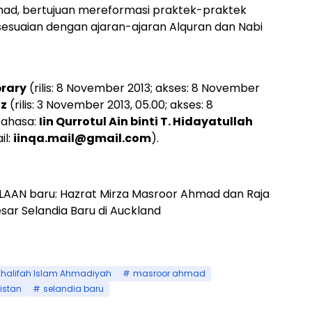
mad, bertujuan mereformasi praktek-praktek
sesuaian dengan ajaran-ajaran Alquran dan Nabi
brary
(rilis: 8 November 2013; akses: 8 November
nz
(rilis: 3 November 2013, 05.00; akses: 8
bahasa:
Iin Qurrotul Ain binti T. Hidayatullah
il:
iinqa.mail@gmail.com
).
LAAN baru: Hazrat Mirza Masroor Ahmad dan Raja
sar Selandia Baru di Auckland
Khalifah Islam Ahmadiyah
masroor ahmad
istan
selandia baru