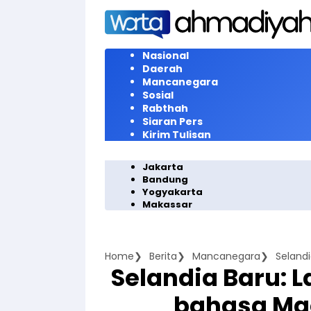
Langsung
ke
konten
Nasional
Daerah
Mancanegara
Sosial
Rabthah
Siaran Pers
Kirim Tulisan
Jakarta
Bandung
Yogyakarta
Makassar
Home
Berita
Mancanegara
Selandia Baru: 
bahasa Mao