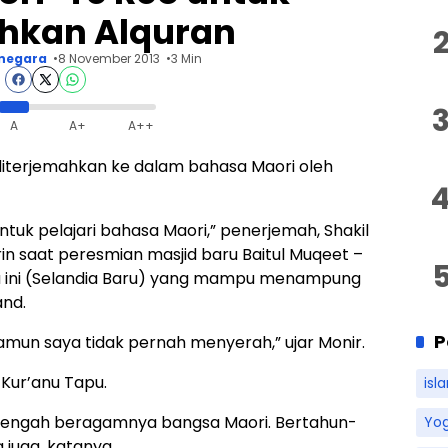
hkan Alquran
negara
8 November 2013
3 Min
A
A+
A++
 diterjemahkan ke dalam bahasa Maori oleh
tuk pelajari bahasa Maori,” penerjemah, Shakil
saat peresmian masjid baru Baitul Muqeet –
a ini (Selandia Baru) yang mampu menampung
and.
P
namun saya tidak pernah menyerah,” ujar Monir.
Kur’anu Tapu.
isl
 tengah beragamnya bangsa Maori. Bertahun-
Yo
juga, katanya.