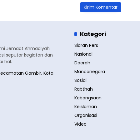
Kategori
Siaran Pers
smi Jemaat Ahmadiyah
Nasional
si seputar kegiatan dan
 hal.
Daerah
Mancanegara
a, Kecamatan Gambir, Kota
Sosial
Rabthah
Kebangsaan
Keislaman
Organisasi
Video