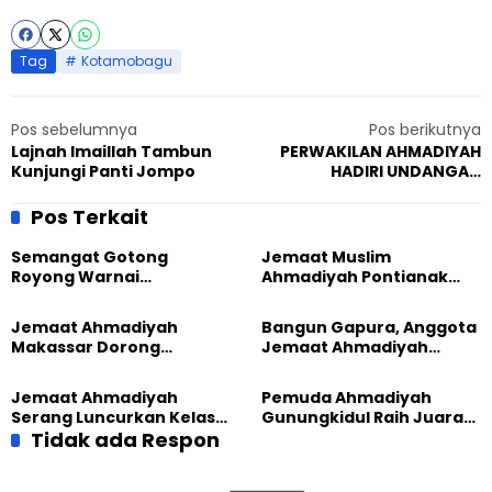
Tag
Kotamobagu
Pos sebelumnya
Pos berikutnya
Lajnah Imaillah Tambun
PERWAKILAN AHMADIYAH
Kunjungi Panti Jompo
HADIRI UNDANGAN
KONSULTASI KOMISI HAM
ANTAR PEMERINTAH ASEAN
Pos Terkait
Semangat Gotong
Jemaat Muslim
Royong Warnai
Ahmadiyah Pontianak
Pembangunan Kembali
dan Gereja Katedral
Masjid di Jemaat
Perkuat Kolaborasi Sosial
Jemaat Ahmadiyah
Bangun Gapura, Anggota
Ahmadiyah Sukapura
Makassar Dorong
Jemaat Ahmadiyah
Kesadaran Lingkungan
Madukara dan Warga
Lewat Edukasi Ekoteologi
Sambut HUT RI ke-81
Jemaat Ahmadiyah
Pemuda Ahmadiyah
Serang Luncurkan Kelas
Gunungkidul Raih Juara
Tatar, Fokus Cetak
Tidak ada Respon
Lomba Video Literasi 2026
Generasi Unggul