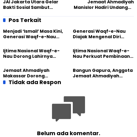
JAI Jakarta Utara Gelar
Jemaat Ahmadiyah
Bakti Sosial Sambut
Manislor Hadiri Undangan
Ramadhan, Tebar Sembako
Seputar Pemberantasan
hingga Pemeriksaan
Korupsi
Pos Terkait
Kesehatan
Menjadi ‘Ismail’ Masa Kini,
Generasi Waqf-e-Nau
Generasi Waqf-e-Nau
Diajak Mengenal Diri
Diajak Hidup untuk
Sebelum Mengubah
Pengabdian
Dunia
Ijtima Nasional Waqf-e-
Ijtima Nasional Waqf-e-
Nau Dorong Lahirnya
Nau Perkuat Pembinaan
Generasi Pengkhidmat
Calon Pemimpin Jemaat
yang Militan
Masa Depan
Jemaat Ahmadiyah
Bangun Gapura, Anggota
Makassar Dorong
Jemaat Ahmadiyah
Kesadaran Lingkungan
Tidak ada Respon
Madukara dan Warga
Lewat Edukasi Ekoteologi
Sambut HUT RI ke-81
Belum ada komentar.