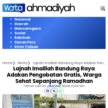
Langsung
ke
konten
Nasional
Daerah
Mancanegara
Sosial
Rabthah
Siaran Pers
Kirim Tulisan
Home
Berita
Lajnah Imaillah Bandung Raya Adakan Pengobatan Gratis, Warga Sehat Sepanjang Ramadhan
Lajnah Imaillah Bandung Raya
Adakan Pengobatan Gratis, Warga
Sehat Sepanjang Ramadhan
Talhah Lukman A
Berita
8 Maret 2024
1 Min