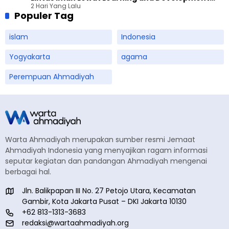
2 Hari Yang Lalu
Festival di Yogyakarta
Populer Tag
islam
Indonesia
Yogyakarta
agama
Perempuan Ahmadiyah
Warta Ahmadiyah merupakan sumber resmi Jemaat
Ahmadiyah Indonesia yang menyajikan ragam informasi
seputar kegiatan dan pandangan Ahmadiyah mengenai
berbagai hal.
Jln. Balikpapan III No. 27 Petojo Utara, Kecamatan
Gambir, Kota Jakarta Pusat – DKI Jakarta 10130
+62 813-1313-3683
redaksi@wartaahmadiyah.org