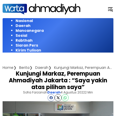
Langsung
ke
konten
Nasional
Daerah
Mancanegara
Sosial
Rabthah
Siaran Pers
Kirim Tulisan
Home
Berita
Daerah
Kunjungi Markaz, Perempuan Ahmadiyah Jakarta : "Saya yakin atas pilihan saya"
Kunjungi Markaz, Perempuan
Ahmadiyah Jakarta : “Saya yakin
atas pilihan saya”
Sofia Farzanah
Daerah
4 Agustus 2022
2 Min