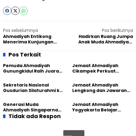
Pos sebelumnya
Pos berikutnya
Ahmadiyah Entikong
Hadirkan Ruang Jumpa
Menerima Kunjungan
Anak Muda Ahmadiyah,
Kakan Kemenag
Jubir JAI : Mendengarkan
Kabupaten Sanggau
Lebih Sulit daripada
Pos Terkait
Berbicara
Pemuda Ahmadiyah
Jemaat Ahmadiyah
Gunungkidul Raih Juara
Cikampek Perkuat
Lomba Video Literasi 2026
Komitmen Bangun Masjid
Lewat Pengajian
Sekretaris Nasional
Jemaat Ahmadiyah
Gabungan
Gusdurian Silaturahmi ke
Lengkong dan Jawaran
Jemaat Ahmadiyah
Gelar Wisata Tarbiyat di
Singaparna, Perkuat Nilai
Telaga Menjer
Generasi Muda
Jemaat Ahmadiyah
Kemanusiaan
Ahmadiyah Singaparna
Yogyakarta Belajar
Pererat Ukhuwah Lewat
Tidak ada Respon
Toleransi Lewat Gerakan
Game Outdoor
Peduli Lingkungan