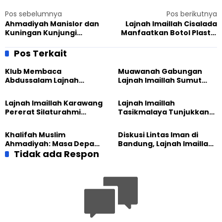
Pos sebelumnya
Pos berikutnya
Ahmadiyah Manislor dan
Lajnah Imaillah Cisalada
Kuningan Kunjungi
Manfaatkan Botol Plastik
Kapolres Baru
Bekas Menjadi Kerajinan
Yang Unik dan Menarik
Pos Terkait
Klub Membaca
Muawanah Gabungan
Abdussalam Lajnah
Lajnah Imaillah Sumut
Imaillah Tanjung Medan
Hadirkan Olahraga
Gelar Diskusi dan
hingga Edukasi Tangani
Lajnah Imaillah Karawang
Lajnah Imaillah
Tadabbur Alam
Sampah
Pererat Silaturahmi
Tasikmalaya Tunjukkan
dengan Warga Lewat
Kiprah KSU Kusumawangi
Masak Bersama
Bangun Ekonomi
Khalifah Muslim
Diskusi Lintas Iman di
Keluarga
Ahmadiyah: Masa Depan
Bandung, Lajnah Imaillah
Anak Dimulai dari
Tidak ada Respon
Tekankan Pentingnya
Perempuan yang Terus
Resiliensi
Belajar