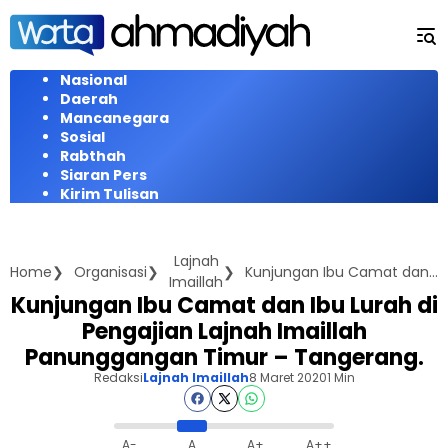
Langsung
ke
konten
Nasional
Daerah
Mancanegara
Sosial
Rabthah
Siaran Pers
Kirim Tulisan
Lajnah
Home
Organisasi
Kunjungan Ibu Camat dan Ibu Lurah di Pengajian Lajnah Imaillah Panunggangan Timur - Tangerang.
Imaillah
Kunjungan Ibu Camat dan Ibu Lurah di
Pengajian Lajnah Imaillah
Panunggangan Timur – Tangerang.
Redaksi
Lajnah Imaillah
8 Maret 2020
1 Min
A-
A
A+
A++