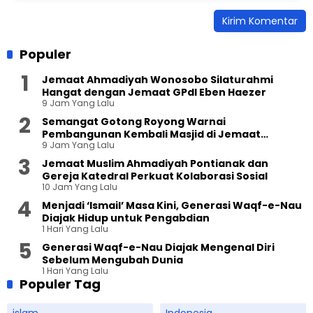
Populer
Jemaat Ahmadiyah Wonosobo Silaturahmi
Hangat dengan Jemaat GPdI Eben Haezer
9 Jam Yang Lalu
Semangat Gotong Royong Warnai
Pembangunan Kembali Masjid di Jemaat
9 Jam Yang Lalu
Ahmadiyah Sukapura
Jemaat Muslim Ahmadiyah Pontianak dan
Gereja Katedral Perkuat Kolaborasi Sosial
10 Jam Yang Lalu
Menjadi ‘Ismail’ Masa Kini, Generasi Waqf-e-Nau
Diajak Hidup untuk Pengabdian
1 Hari Yang Lalu
Generasi Waqf-e-Nau Diajak Mengenal Diri
Sebelum Mengubah Dunia
1 Hari Yang Lalu
Populer Tag