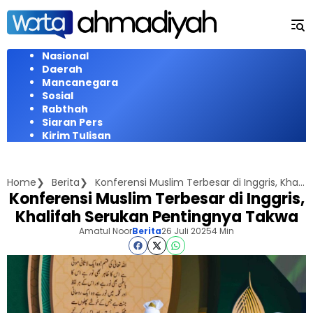
Langsung
ke
konten
Nasional
Daerah
Mancanegara
Sosial
Rabthah
Siaran Pers
Kirim Tulisan
Home
Berita
Konferensi Muslim Terbesar di Inggris, Khalifah Serukan Pentingnya Takwa
Konferensi Muslim Terbesar di Inggris,
Khalifah Serukan Pentingnya Takwa
Amatul Noor
Berita
26 Juli 2025
4 Min