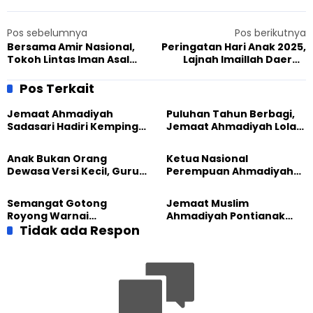
Pos sebelumnya
Pos berikutnya
Bersama Amir Nasional,
Peringatan Hari Anak 2025,
Tokoh Lintas Iman Asal
Lajnah Imaillah Daerah
Indonesia Hadir di Jalsah
Tasikmalaya Berkontribusi
Salanah UK 2025
jadi Panitia
Pos Terkait
Jemaat Ahmadiyah
Puluhan Tahun Berbagi,
Sadasari Hadiri Kemping
Jemaat Ahmadiyah Lolak
Pemuda Lintas Agama di
Kembali Salurkan
Majalengka
Sembako kepada Warga
Anak Bukan Orang
Ketua Nasional
Dewasa Versi Kecil, Guru
Perempuan Ahmadiyah
Besar UT Kenalkan Model
Indonesia Raih Gelar Guru
Pendidikan BERLIAN
Besar Universitas
Semangat Gotong
Jemaat Muslim
Terbuka
Royong Warnai
Ahmadiyah Pontianak
Pembangunan Kembali
Tidak ada Respon
dan Gereja Katedral
Masjid di Jemaat
Perkuat Kolaborasi Sosial
Ahmadiyah Sukapura