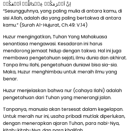
اِنَّ اَکۡرَمَکُمۡ عِنۡدَاللّٰہِ اَتۡقکُمۡ
“Sesungguhnya, yang paling mulia di antara kamu, di
sisi Allah, adalah dia yang paling bertakwa di antara
kamu.” (Surah Al-Hujurat, Ch.49: V.14)
Huzur mengingatkan, Tuhan Yang Mahakuasa
senantiasa mengawasi. Kesadaran ini harus
mendorong jemaat hidup dengan takwa. Hal ini juga
membawa pengetahuan sejati, ilmu dunia dan akhirat.
Tanpa ilmu Ilahi, pengetahuan duniawi bisa sia-sia.
Maka, Huzur menghimbau untuk meraih ilmu yang
benar.
Huzur menjelaskan bahwa nur (cahaya Ilahi) adalah
pengetahuan dari Tuhan yang menerangi jalan.
Tanpanya, manusia akan tersesat dalam kegelapan.
Untuk meraih nur ini, usaha pribadi mutlak diperlukan,
dengan menerapkan ajaran Tuhan, para nabi-Nya,
kitab-kitab-Nya, dan para khalifah.