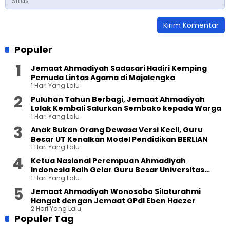
Populer
Jemaat Ahmadiyah Sadasari Hadiri Kemping
Pemuda Lintas Agama di Majalengka
1 Hari Yang Lalu
Puluhan Tahun Berbagi, Jemaat Ahmadiyah
Lolak Kembali Salurkan Sembako kepada Warga
1 Hari Yang Lalu
Anak Bukan Orang Dewasa Versi Kecil, Guru
Besar UT Kenalkan Model Pendidikan BERLIAN
1 Hari Yang Lalu
Ketua Nasional Perempuan Ahmadiyah
Indonesia Raih Gelar Guru Besar Universitas
1 Hari Yang Lalu
Terbuka
Jemaat Ahmadiyah Wonosobo Silaturahmi
Hangat dengan Jemaat GPdI Eben Haezer
2 Hari Yang Lalu
Populer Tag