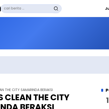
Pencarian
J
untuk:
#
Zuhairi Misrawi
#
Zoom
#
Zero Waste
#
Zaki Firdaus
#
Zafrullah Ahmad Pontoh
No Recent Searches Yet.
P
N THE CITY SAMARINDA BERAKSI
 CLEAN THE CITY
NDA BERAKSI