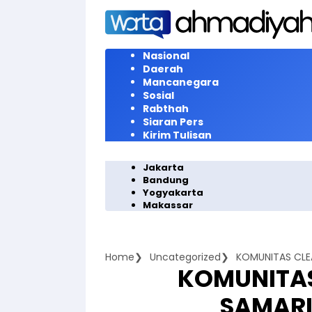
Langsung
ke
konten
Nasional
Daerah
Mancanegara
Sosial
Rabthah
Siaran Pers
Kirim Tulisan
Jakarta
Bandung
Yogyakarta
Makassar
Home
Uncategorized
KOMUNITAS CLEA
KOMUNITAS
SAMARI