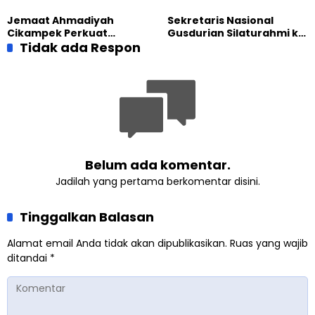
Tatar, Fokus Cetak
Lomba Video Literasi 2026
Generasi Unggul
Jemaat Ahmadiyah
Sekretaris Nasional
Cikampek Perkuat
Gusdurian Silaturahmi ke
Komitmen Bangun Masjid
Tidak ada Respon
Jemaat Ahmadiyah
Lewat Pengajian
Singaparna, Perkuat Nilai
Gabungan
Kemanusiaan
Belum ada komentar.
Jadilah yang pertama berkomentar disini.
Tinggalkan Balasan
Alamat email Anda tidak akan dipublikasikan.
Ruas yang wajib
ditandai
*