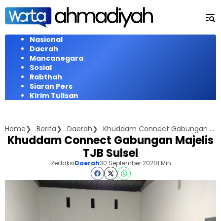
Langsung
ke
konten
Nasional
Daerah
Mancanegara
Sosial
Rabthah
Siaran Pers
Kirim Tulisan
Home
Berita
Daerah
Khuddam Connect Gabungan Majelis TJB Sulsel
Khuddam Connect Gabungan Majelis
TJB Sulsel
Redaksi
Daerah
30 September 2020
1 Min