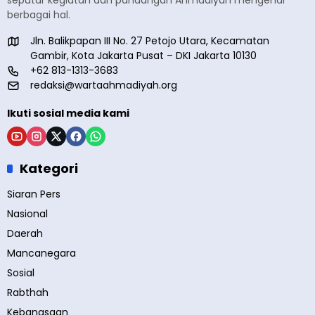
seputar kegiatan dan pandangan Ahmadiyah mengenai
berbagai hal.
Jln. Balikpapan III No. 27 Petojo Utara, Kecamatan
Gambir, Kota Jakarta Pusat – DKI Jakarta 10130
+62 813-1313-3683
redaksi@wartaahmadiyah.org
Ikuti sosial media kami
Kategori
Siaran Pers
Nasional
Daerah
Mancanegara
Sosial
Rabthah
Kebangsaan