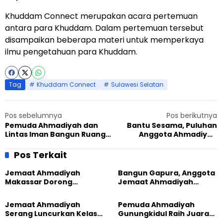
Khuddam Connect merupakan acara pertemuan
antara para Khuddam. Dalam pertemuan tersebut
disampaikan beberapa materi untuk memperkaya
ilmu pengetahuan para Khuddam.
Tag
Khuddam Connect
Sulawesi Selatan
Pos sebelumnya
Pos berikutnya
Pemuda Ahmadiyah dan
Bantu Sesama, Puluhan
Lintas Iman Bangun Ruang
Anggota Ahmadiyah
Perjumpaan di Cianjur
Mataram Donorkan
Darahnya
Pos Terkait
Jemaat Ahmadiyah
Bangun Gapura, Anggota
Makassar Dorong
Jemaat Ahmadiyah
Kesadaran Lingkungan
Madukara dan Warga
Lewat Edukasi Ekoteologi
Sambut HUT RI ke-81
Jemaat Ahmadiyah
Pemuda Ahmadiyah
Serang Luncurkan Kelas
Gunungkidul Raih Juara