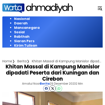
Langsung
ke
konten
Nasional
Daerah
Mancanegara
Sosial
Rabthah
Siaran Pers
Kirim Tulisan
Home
Berita
Khitan Massal di Kampung Manislor dipadati Peserta dari Kuningan dan Cirebon
Khitan Massal di Kampung Manislor
dipadati Peserta dari Kuningan dan
Cirebon
Amatul Noor
Berita
29 Desember 2023
2 Min