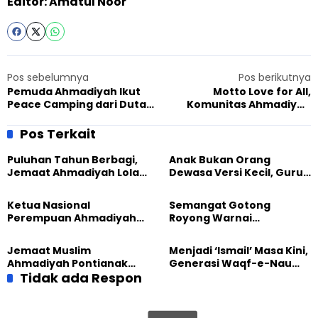
Editor: Amatul Noor
Pos sebelumnya
Pos berikutnya
Pemuda Ahmadiyah Ikut
Motto Love for All,
Peace Camping dari Duta
Komunitas Ahmadiyah
Damai BNPT
Surabaya Hadiri Perayaan
Natal di Gereja GPIB
Pos Terkait
Puluhan Tahun Berbagi,
Anak Bukan Orang
Jemaat Ahmadiyah Lolak
Dewasa Versi Kecil, Guru
Kembali Salurkan
Besar UT Kenalkan Model
Sembako kepada Warga
Pendidikan BERLIAN
Ketua Nasional
Semangat Gotong
Perempuan Ahmadiyah
Royong Warnai
Indonesia Raih Gelar Guru
Pembangunan Kembali
Besar Universitas
Masjid di Jemaat
Jemaat Muslim
Menjadi ‘Ismail’ Masa Kini,
Terbuka
Ahmadiyah Sukapura
Ahmadiyah Pontianak
Generasi Waqf-e-Nau
dan Gereja Katedral
Tidak ada Respon
Diajak Hidup untuk
Perkuat Kolaborasi Sosial
Pengabdian