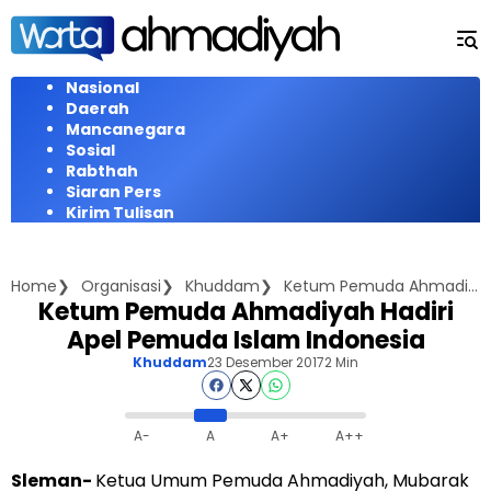
Langsung
ke
konten
Nasional
Daerah
Mancanegara
Sosial
Rabthah
Siaran Pers
Kirim Tulisan
Home
Organisasi
Khuddam
Ketum Pemuda Ahmadiyah Hadiri Apel Pemuda Islam Indonesia
Ketum Pemuda Ahmadiyah Hadiri
Apel Pemuda Islam Indonesia
Khuddam
23 Desember 2017
2 Min
A-
A
A+
A++
Sleman-
Ketua Umum Pemuda Ahmadiyah, Mubarak