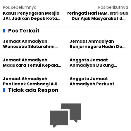
Pos sebelumnya
Pos berikutnya
Kasus Penyegelan Mesjid
Peringati Hari HAM, Istri Gus
JAI, Jadikan Depok Kota
Dur Ajak Masyarakat dan
Intoleran ke 5 di Indonesia
Agamawan Perangi
Radikalisme
Pos Terkait
Jemaat Ahmadiyah
Jemaat Ahmadiyah
Wonosobo Silaturahmi
Banjarnegara Hadiri Doa
Hangat dengan Jemaat
Bersama Tasyakuran
GPdI Eben Haezer
Nyadran Warga
Jemaat Ahmadiyah
Anggota Jemaat
Madukara Temui Kepala
Ahmadiyah Dukung
Desa Limbangan,
Peluncuran Strategi
Komitmen Jaga
Kolaborasi Klinik KBB DIY
Jemaat Ahmadiyah
Anggota Jemaat
Kerukunan
Pontianak Sambangi AJI,
Ahmadiyah Perkuat
Bahas Kolaborasi Positif
Tidak ada Respon
Jejaring Lintas Iman
Lewat Learning and
Development Festival di
Yogyakarta