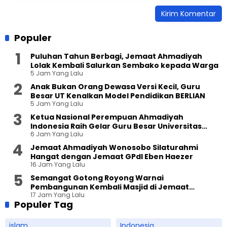
Populer
Puluhan Tahun Berbagi, Jemaat Ahmadiyah
Lolak Kembali Salurkan Sembako kepada Warga
5 Jam Yang Lalu
Anak Bukan Orang Dewasa Versi Kecil, Guru
Besar UT Kenalkan Model Pendidikan BERLIAN
5 Jam Yang Lalu
Ketua Nasional Perempuan Ahmadiyah
Indonesia Raih Gelar Guru Besar Universitas
6 Jam Yang Lalu
Terbuka
Jemaat Ahmadiyah Wonosobo Silaturahmi
Hangat dengan Jemaat GPdI Eben Haezer
16 Jam Yang Lalu
Semangat Gotong Royong Warnai
Pembangunan Kembali Masjid di Jemaat
17 Jam Yang Lalu
Ahmadiyah Sukapura
Populer Tag
islam
Indonesia