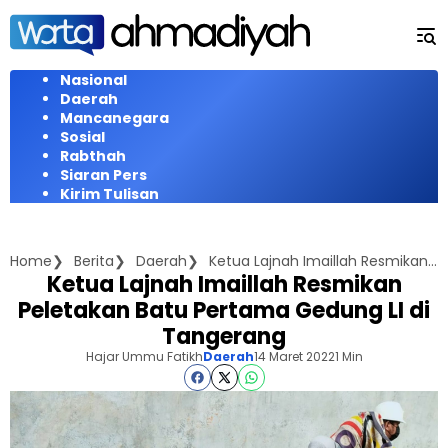
Langsung
ke
konten
Nasional
Daerah
Mancanegara
Sosial
Rabthah
Siaran Pers
Kirim Tulisan
Home
Berita
Daerah
Ketua Lajnah Imaillah Resmikan Peletakan Batu Pertama Gedung LI di Tangerang
Ketua Lajnah Imaillah Resmikan
Peletakan Batu Pertama Gedung LI di
Tangerang
Hajar Ummu Fatikh
Daerah
14 Maret 2022
1 Min