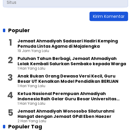
Populer
Jemaat Ahmadiyah Sadasari Hadiri Kemping
Pemuda Lintas Agama di Majalengka
19 Jam Yang Lalu
Puluhan Tahun Berbagi, Jemaat Ahmadiyah
Lolak Kembali Salurkan Sembako kepada Warga
1 Hari Yang Lalu
Anak Bukan Orang Dewasa Versi Kecil, Guru
Besar UT Kenalkan Model Pendidikan BERLIAN
1 Hari Yang Lalu
Ketua Nasional Perempuan Ahmadiyah
Indonesia Raih Gelar Guru Besar Universitas
1 Hari Yang Lalu
Terbuka
Jemaat Ahmadiyah Wonosobo Silaturahmi
Hangat dengan Jemaat GPdI Eben Haezer
2 Hari Yang Lalu
Populer Tag