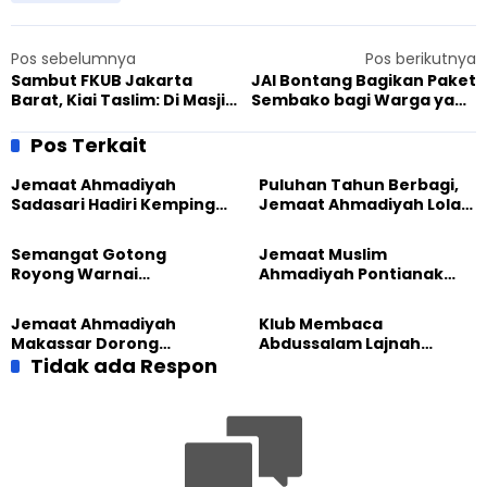
Pos sebelumnya
Pos berikutnya
Sambut FKUB Jakarta
JAI Bontang Bagikan Paket
Barat, Kiai Taslim: Di Masjid
Sembako bagi Warga yang
Ahmadiyah Semarang Ini
Isoman di Bontang Utara
Piagam Watugong
Pos Terkait
Dirumuskan
Jemaat Ahmadiyah
Puluhan Tahun Berbagi,
Sadasari Hadiri Kemping
Jemaat Ahmadiyah Lolak
Pemuda Lintas Agama di
Kembali Salurkan
Majalengka
Sembako kepada Warga
Semangat Gotong
Jemaat Muslim
Royong Warnai
Ahmadiyah Pontianak
Pembangunan Kembali
dan Gereja Katedral
Masjid di Jemaat
Perkuat Kolaborasi Sosial
Jemaat Ahmadiyah
Klub Membaca
Ahmadiyah Sukapura
Makassar Dorong
Abdussalam Lajnah
Kesadaran Lingkungan
Tidak ada Respon
Imaillah Tanjung Medan
Lewat Edukasi Ekoteologi
Gelar Diskusi dan
Tadabbur Alam