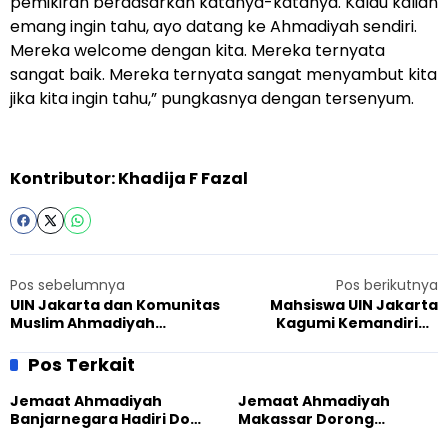
pemikiran berdasarkan katanya-katanya. Kalau kalian
emang ingin tahu, ayo datang ke Ahmadiyah sendiri.
Mereka welcome dengan kita. Mereka ternyata
sangat baik. Mereka ternyata sangat menyambut kita
jika kita ingin tahu,” pungkasnya dengan tersenyum.
Kontributor: Khadija F Fazal
Pos sebelumnya
Pos berikutnya
UIN Jakarta dan Komunitas
Mahsiswa UIN Jakarta
Muslim Ahmadiyah
Kagumi Kemandirian
Indonesia Saling Belajar
Ahmadiyah sebagai
Bangun Perdamaian
Komunitas Muslim di
Pos Terkait
Indonesia
Jemaat Ahmadiyah
Jemaat Ahmadiyah
Banjarnegara Hadiri Doa
Makassar Dorong
Bersama Tasyakuran
Kesadaran Lingkungan