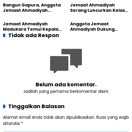
Nyadran Warga
Lewat Edukasi Ekoteologi
Bangun Gapura, Anggota
Jemaat Ahmadiyah
Jemaat Ahmadiyah
Serang Luncurkan Kelas
Madukara dan Warga
Tatar, Fokus Cetak
Sambut HUT RI ke-81
Generasi Unggul
Jemaat Ahmadiyah
Anggota Jemaat
Madukara Temui Kepala
Ahmadiyah Dukung
Desa Limbangan,
Tidak ada Respon
Peluncuran Strategi
Komitmen Jaga
Kolaborasi Klinik KBB DIY
Kerukunan
Belum ada komentar.
Jadilah yang pertama berkomentar disini.
Tinggalkan Balasan
Alamat email Anda tidak akan dipublikasikan.
Ruas yang wajib
ditandai
*