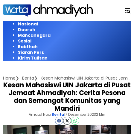
Langsung
ke
konten
Nasional
Daerah
Mancanegara
Sosial
Rabthah
Siaran Pers
Kirim Tulisan
Home
Berita
Kesan Mahasiswi UIN Jakarta di Pusat Jemaat Ahmadiyah: Cerita Pesona dan Semangat Komunitas yang Mandiri
Kesan Mahasiswi UIN Jakarta di Pusat
Jemaat Ahmadiyah: Cerita Pesona
dan Semangat Komunitas yang
Mandiri
Amatul Noor
Berita
17 Desember 2023
2 Min