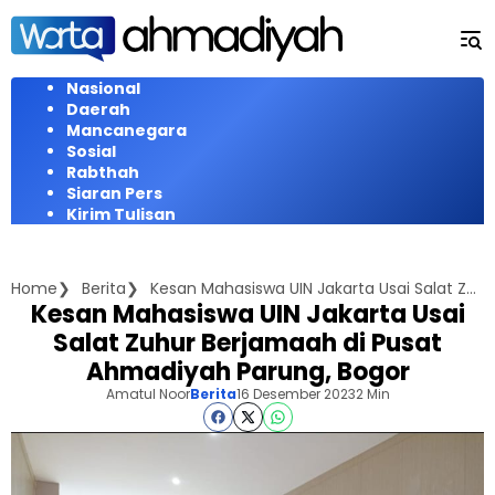
Langsung
ke
konten
Nasional
Daerah
Mancanegara
Sosial
Rabthah
Siaran Pers
Kirim Tulisan
Home
Berita
Kesan Mahasiswa UIN Jakarta Usai Salat Zuhur Berjamaah di Pusat Ahmadiyah Parung, Bogor
Kesan Mahasiswa UIN Jakarta Usai
Salat Zuhur Berjamaah di Pusat
Ahmadiyah Parung, Bogor
Amatul Noor
Berita
16 Desember 2023
2 Min