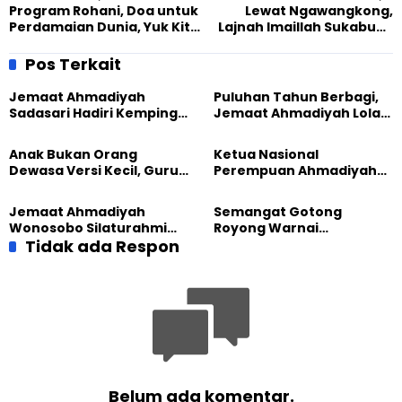
Program Rohani, Doa untuk
Lewat Ngawangkong,
Perdamaian Dunia, Yuk Kita
Lajnah Imaillah Sukabumi
Amalkan
Dapat Ilmu Penting tentang
Pertanian Tradisional
Pos Terkait
Sunda
Jemaat Ahmadiyah
Puluhan Tahun Berbagi,
Sadasari Hadiri Kemping
Jemaat Ahmadiyah Lolak
Pemuda Lintas Agama di
Kembali Salurkan
Majalengka
Sembako kepada Warga
Anak Bukan Orang
Ketua Nasional
Dewasa Versi Kecil, Guru
Perempuan Ahmadiyah
Besar UT Kenalkan Model
Indonesia Raih Gelar Guru
Pendidikan BERLIAN
Besar Universitas
Jemaat Ahmadiyah
Semangat Gotong
Terbuka
Wonosobo Silaturahmi
Royong Warnai
Hangat dengan Jemaat
Tidak ada Respon
Pembangunan Kembali
GPdI Eben Haezer
Masjid di Jemaat
Ahmadiyah Sukapura
Belum ada komentar.