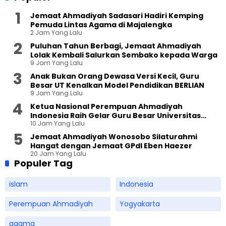
Jemaat Ahmadiyah Sadasari Hadiri Kemping
Pemuda Lintas Agama di Majalengka
2 Jam Yang Lalu
Puluhan Tahun Berbagi, Jemaat Ahmadiyah
Lolak Kembali Salurkan Sembako kepada Warga
9 Jam Yang Lalu
Anak Bukan Orang Dewasa Versi Kecil, Guru
Besar UT Kenalkan Model Pendidikan BERLIAN
9 Jam Yang Lalu
Ketua Nasional Perempuan Ahmadiyah
Indonesia Raih Gelar Guru Besar Universitas
10 Jam Yang Lalu
Terbuka
Jemaat Ahmadiyah Wonosobo Silaturahmi
Hangat dengan Jemaat GPdI Eben Haezer
20 Jam Yang Lalu
Populer Tag
islam
Indonesia
Perempuan Ahmadiyah
Yogyakarta
agama