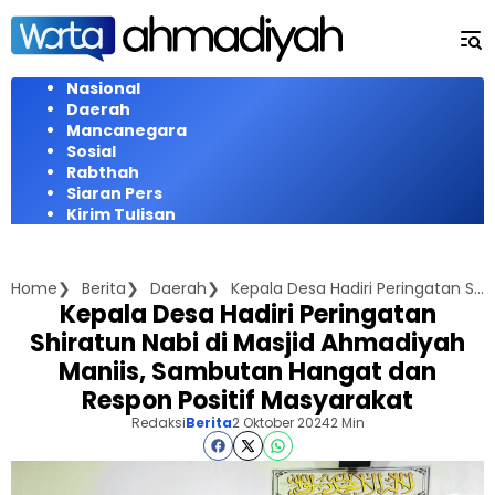
Langsung
ke
konten
Nasional
Daerah
Mancanegara
Sosial
Rabthah
Siaran Pers
Kirim Tulisan
Home
Berita
Daerah
Kepala Desa Hadiri Peringatan Shiratun Nabi di Masjid Ahmadiyah Maniis, Sambutan Hangat dan Respon Positif Masyarakat
Kepala Desa Hadiri Peringatan
Shiratun Nabi di Masjid Ahmadiyah
Maniis, Sambutan Hangat dan
Respon Positif Masyarakat
Redaksi
Berita
2 Oktober 2024
2 Min