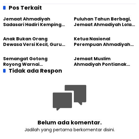
Medan Pererat Tali
Santai Donor Darah PMI
Silaturahmi
Kota Bandung
Pos Terkait
Jemaat Ahmadiyah
Puluhan Tahun Berbagi,
Sadasari Hadiri Kemping
Jemaat Ahmadiyah Lolak
Pemuda Lintas Agama di
Kembali Salurkan
Majalengka
Sembako kepada Warga
Anak Bukan Orang
Ketua Nasional
Dewasa Versi Kecil, Guru
Perempuan Ahmadiyah
Besar UT Kenalkan Model
Indonesia Raih Gelar Guru
Pendidikan BERLIAN
Besar Universitas
Semangat Gotong
Jemaat Muslim
Terbuka
Royong Warnai
Ahmadiyah Pontianak
Pembangunan Kembali
Tidak ada Respon
dan Gereja Katedral
Masjid di Jemaat
Perkuat Kolaborasi Sosial
Ahmadiyah Sukapura
Belum ada komentar.
Jadilah yang pertama berkomentar disini.