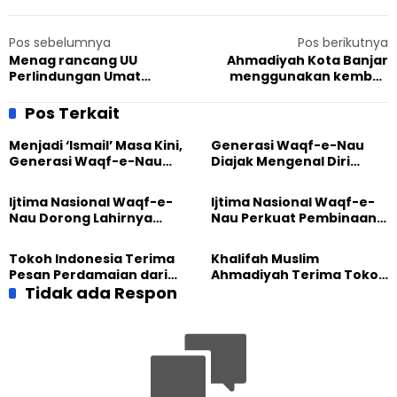
Pos sebelumnya
Pos berikutnya
Menag rancang UU
Ahmadiyah Kota Banjar
Perlindungan Umat
menggunakan kembali
Beragama
aset masjid dan rumahnya
Pos Terkait
Menjadi ‘Ismail’ Masa Kini,
Generasi Waqf-e-Nau
Generasi Waqf-e-Nau
Diajak Mengenal Diri
Diajak Hidup untuk
Sebelum Mengubah
Pengabdian
Dunia
Ijtima Nasional Waqf-e-
Ijtima Nasional Waqf-e-
Nau Dorong Lahirnya
Nau Perkuat Pembinaan
Generasi Pengkhidmat
Calon Pemimpin Jemaat
yang Militan
Masa Depan
Tokoh Indonesia Terima
Khalifah Muslim
Pesan Perdamaian dari
Ahmadiyah Terima Tokoh
Khalifah Muslim
Tidak ada Respon
Indonesia dalam Audiensi
Ahmadiyah
Khusus di Islamabad