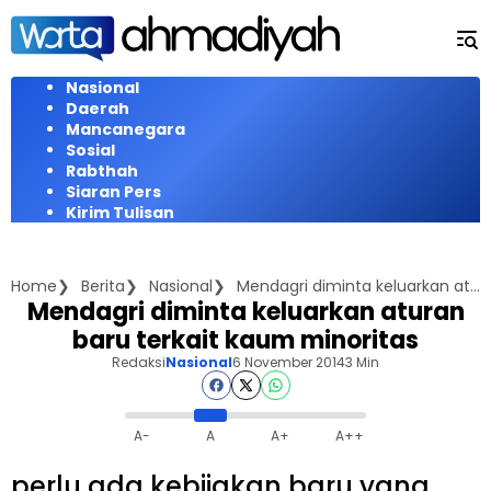
Langsung
ke
konten
Nasional
Daerah
Mancanegara
Sosial
Rabthah
Siaran Pers
Kirim Tulisan
Home
Berita
Nasional
Mendagri diminta keluarkan aturan baru terkait kaum minoritas
Mendagri diminta keluarkan aturan
baru terkait kaum minoritas
Redaksi
Nasional
6 November 2014
3 Min
A-
A
A+
A++
perlu ada kebijakan baru yang