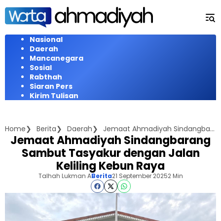
Langsung
ke
konten
Nasional
Daerah
Mancanegara
Sosial
Rabthah
Siaran Pers
Kirim Tulisan
Home
Berita
Daerah
Jemaat Ahmadiyah Sindangbarang Sambut Tasyakur dengan Jalan Keliling Kebun Raya
Jemaat Ahmadiyah Sindangbarang
Sambut Tasyakur dengan Jalan
Keliling Kebun Raya
Talhah Lukman A
Berita
21 September 2025
2 Min