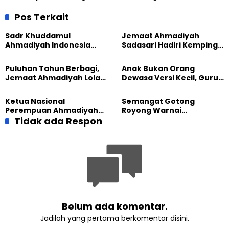
Sukseskan Program
Santai Serentak, Pererat
Tasyakur 100 Tahun
Kebersamaan Anggota
Pos Terkait
Sadr Khuddamul
Jemaat Ahmadiyah
Ahmadiyah Indonesia
Sadasari Hadiri Kemping
Dorong Kolaborasi
Pemuda Lintas Agama di
Pendidikan bersama
Majalengka
Puluhan Tahun Berbagi,
Anak Bukan Orang
UNUSIA
Jemaat Ahmadiyah Lolak
Dewasa Versi Kecil, Guru
Kembali Salurkan
Besar UT Kenalkan Model
Sembako kepada Warga
Pendidikan BERLIAN
Ketua Nasional
Semangat Gotong
Perempuan Ahmadiyah
Royong Warnai
Indonesia Raih Gelar Guru
Tidak ada Respon
Pembangunan Kembali
Besar Universitas
Masjid di Jemaat
Terbuka
Ahmadiyah Sukapura
Belum ada komentar.
Jadilah yang pertama berkomentar disini.