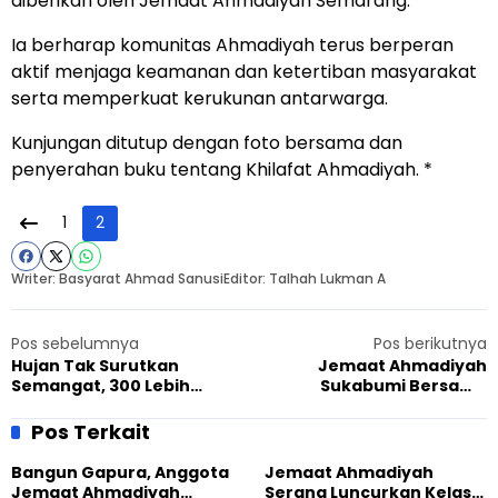
diberikan oleh Jemaat Ahmadiyah Semarang.
Ia berharap komunitas Ahmadiyah terus berperan
aktif menjaga keamanan dan ketertiban masyarakat
serta memperkuat kerukunan antarwarga.
Kunjungan ditutup dengan foto bersama dan
penyerahan buku tentang Khilafat Ahmadiyah. *
1
2
Writer: Basyarat Ahmad Sanusi
Editor: Talhah Lukman A
Pos sebelumnya
Pos berikutnya
Hujan Tak Surutkan
Jemaat Ahmadiyah
Semangat, 300 Lebih
Sukabumi Bersama
Anggota Jemaat
Gusdurian Hadiri
Ahmadiyah Kemang Hadiri
Pelantikan Pengurus GAMKI
Pos Terkait
Pengajian Hari Khilafat
Bangun Gapura, Anggota
Jemaat Ahmadiyah
Jemaat Ahmadiyah
Serang Luncurkan Kelas