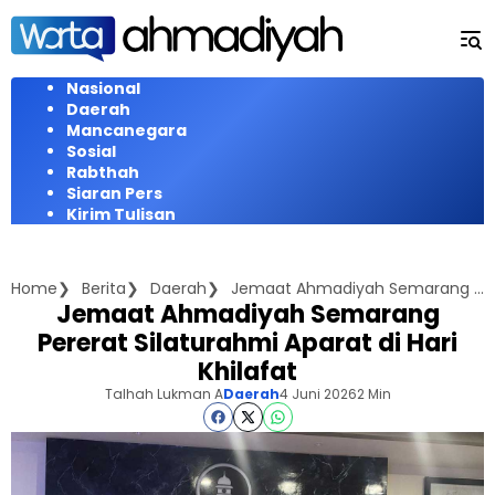
Langsung
ke
konten
Nasional
Daerah
Mancanegara
Sosial
Rabthah
Siaran Pers
Kirim Tulisan
Home
Berita
Daerah
Jemaat Ahmadiyah Semarang Pererat Silaturahmi Aparat di Hari Khilafat
Jemaat Ahmadiyah Semarang
Pererat Silaturahmi Aparat di Hari
Khilafat
Talhah Lukman A
Daerah
4 Juni 2026
2 Min