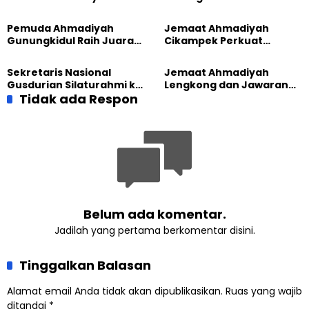
Madukara dan Warga
Tatar, Fokus Cetak
Sambut HUT RI ke-81
Generasi Unggul
Pemuda Ahmadiyah
Jemaat Ahmadiyah
Gunungkidul Raih Juara
Cikampek Perkuat
Lomba Video Literasi 2026
Komitmen Bangun Masjid
Lewat Pengajian
Sekretaris Nasional
Jemaat Ahmadiyah
Gabungan
Gusdurian Silaturahmi ke
Lengkong dan Jawaran
Jemaat Ahmadiyah
Tidak ada Respon
Gelar Wisata Tarbiyat di
Singaparna, Perkuat Nilai
Telaga Menjer
Kemanusiaan
Belum ada komentar.
Jadilah yang pertama berkomentar disini.
Tinggalkan Balasan
Alamat email Anda tidak akan dipublikasikan.
Ruas yang wajib
ditandai
*