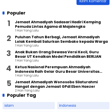
Populer
Jemaat Ahmadiyah Sadasari Hadiri Kemping
Pemuda Lintas Agama di Majalengka
1 Hari Yang Lalu
Puluhan Tahun Berbagi, Jemaat Ahmadiyah
Lolak Kembali Salurkan Sembako kepada Warga
1 Hari Yang Lalu
Anak Bukan Orang Dewasa Versi Kecil, Guru
Besar UT Kenalkan Model Pendidikan BERLIAN
1 Hari Yang Lalu
Ketua Nasional Perempuan Ahmadiyah
Indonesia Raih Gelar Guru Besar Universitas
1 Hari Yang Lalu
Terbuka
Jemaat Ahmadiyah Wonosobo Silaturahmi
Hangat dengan Jemaat GPdI Eben Haezer
2 Hari Yang Lalu
Populer Tag
islam
Indonesia