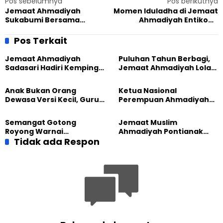
Pos sebelumnya
Pos berikutnya
Jemaat Ahmadiyah
Momen Iduladha di Jemaat
Sukabumi Bersama
Ahmadiyah Entikong
Gusdurian Hadiri
Khidmat dan Penuh
Pelantikan Pengurus GAMKI
Kebersamaan
Pos Terkait
Jemaat Ahmadiyah
Puluhan Tahun Berbagi,
Sadasari Hadiri Kemping
Jemaat Ahmadiyah Lolak
Pemuda Lintas Agama di
Kembali Salurkan
Majalengka
Sembako kepada Warga
Anak Bukan Orang
Ketua Nasional
Dewasa Versi Kecil, Guru
Perempuan Ahmadiyah
Besar UT Kenalkan Model
Indonesia Raih Gelar Guru
Pendidikan BERLIAN
Besar Universitas
Semangat Gotong
Jemaat Muslim
Terbuka
Royong Warnai
Ahmadiyah Pontianak
Pembangunan Kembali
Tidak ada Respon
dan Gereja Katedral
Masjid di Jemaat
Perkuat Kolaborasi Sosial
Ahmadiyah Sukapura