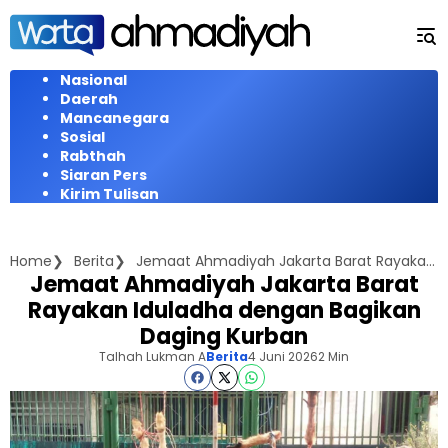
Langsung
ke
konten
Nasional
Daerah
Mancanegara
Sosial
Rabthah
Siaran Pers
Kirim Tulisan
Home
Berita
Jemaat Ahmadiyah Jakarta Barat Rayakan Iduladha dengan Bagikan Daging Kurban
Jemaat Ahmadiyah Jakarta Barat
Rayakan Iduladha dengan Bagikan
Daging Kurban
Talhah Lukman A
Berita
4 Juni 2026
2 Min