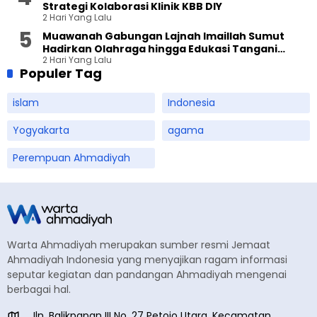
Strategi Kolaborasi Klinik KBB DIY
2 Hari Yang Lalu
Muawanah Gabungan Lajnah Imaillah Sumut
Hadirkan Olahraga hingga Edukasi Tangani
2 Hari Yang Lalu
Sampah
Populer Tag
islam
Indonesia
Yogyakarta
agama
Perempuan Ahmadiyah
Warta Ahmadiyah merupakan sumber resmi Jemaat
Ahmadiyah Indonesia yang menyajikan ragam informasi
seputar kegiatan dan pandangan Ahmadiyah mengenai
berbagai hal.
Jln. Balikpapan III No. 27 Petojo Utara, Kecamatan