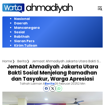
Langsung
ke
konten
Nasional
Daerah
Mancanegara
Sosial
Rabthah
Siaran Pers
Kirim Tulisan
Home
Berita
Jemaat Ahmadiyah Jakarta Utara Bakti Sosial Menjelang Ramadhan dan Tasyakur, Warga Apresiasi
Jemaat Ahmadiyah Jakarta Utara
Bakti Sosial Menjelang Ramadhan
dan Tasyakur, Warga Apresiasi
Talhah Lukman A
Berita
26 Februari 2025
2 Min