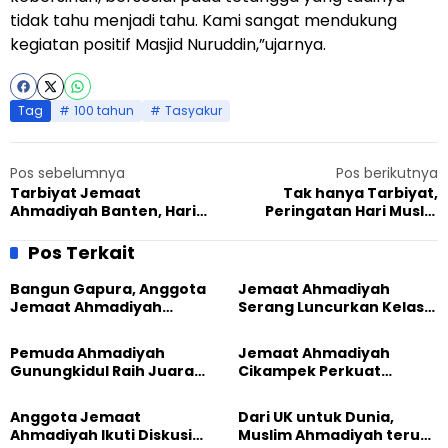
tidak tahu menjadi tahu. Kami sangat mendukung
kegiatan positif Masjid Nuruddin,”ujarnya.
Tag
100 tahun
Tasyakur
Pos sebelumnya
Pos berikutnya
Tarbiyat Jemaat
Tak hanya Tarbiyat,
Ahmadiyah Banten, Hari
Peringatan Hari Muslih
Muslih Mauud dan
Mauud Jemaat Ahmadiyah
Kemenangan Jemaat
Jambi Dibarengi Berbagi
Pos Terkait
Sembako
Bangun Gapura, Anggota
Jemaat Ahmadiyah
Jemaat Ahmadiyah
Serang Luncurkan Kelas
Madukara dan Warga
Tatar, Fokus Cetak
Sambut HUT RI ke-81
Generasi Unggul
Pemuda Ahmadiyah
Jemaat Ahmadiyah
Gunungkidul Raih Juara
Cikampek Perkuat
Lomba Video Literasi 2026
Komitmen Bangun Masjid
Lewat Pengajian
Anggota Jemaat
Dari UK untuk Dunia,
Gabungan
Ahmadiyah Ikuti Diskusi
Muslim Ahmadiyah terus