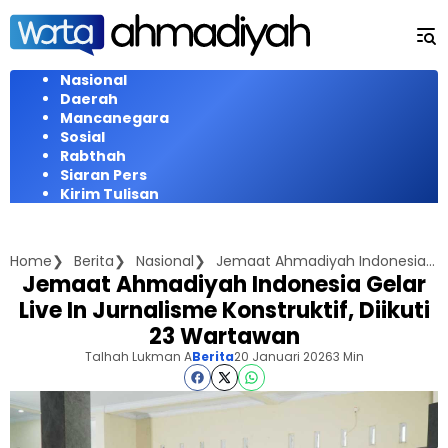
Langsung
ke
konten
Nasional
Daerah
Mancanegara
Sosial
Rabthah
Siaran Pers
Kirim Tulisan
Home
Berita
Nasional
Jemaat Ahmadiyah Indonesia Gelar Live In Jurnalisme Konstruktif, Diikuti 23 Wartawan
Jemaat Ahmadiyah Indonesia Gelar
Live In Jurnalisme Konstruktif, Diikuti
23 Wartawan
Talhah Lukman A
Berita
20 Januari 2026
3 Min