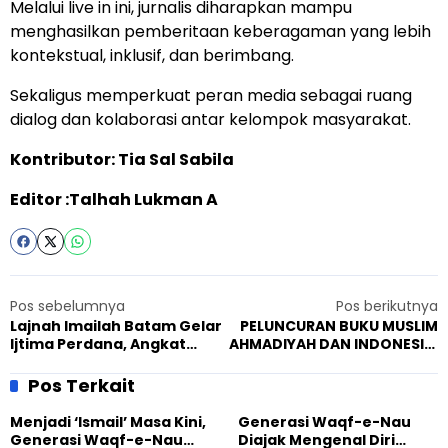
Melalui live in ini, jurnalis diharapkan mampu
menghasilkan pemberitaan keberagaman yang lebih
kontekstual, inklusif, dan berimbang.
Sekaligus memperkuat peran media sebagai ruang
dialog dan kolaborasi antar kelompok masyarakat.
Kontributor: Tia Sal Sabila
Editor :Talhah Lukman A
Pos sebelumnya
Pos berikutnya
Lajnah Imailah Batam Gelar
PELUNCURAN BUKU MUSLIM
Ijtima Perdana, Angkat
AHMADIYAH DAN INDONESIA:
Tema Generasi Tangguh
100 TAHUN KEBERAGAMAAN
& KERJA KEMANUSIAAN
Pos Terkait
Menjadi ‘Ismail’ Masa Kini,
Generasi Waqf-e-Nau
Generasi Waqf-e-Nau
Diajak Mengenal Diri