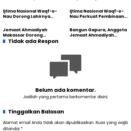
Diajak Hidup untuk
Sebelum Mengubah
Pengabdian
Dunia
Ijtima Nasional Waqf-e-
Ijtima Nasional Waqf-e-
Nau Dorong Lahirnya
Nau Perkuat Pembinaan
Generasi Pengkhidmat
Calon Pemimpin Jemaat
yang Militan
Masa Depan
Jemaat Ahmadiyah
Bangun Gapura, Anggota
Makassar Dorong
Jemaat Ahmadiyah
Kesadaran Lingkungan
Tidak ada Respon
Madukara dan Warga
Lewat Edukasi Ekoteologi
Sambut HUT RI ke-81
Belum ada komentar.
Jadilah yang pertama berkomentar disini.
Tinggalkan Balasan
Alamat email Anda tidak akan dipublikasikan.
Ruas yang wajib
ditandai
*