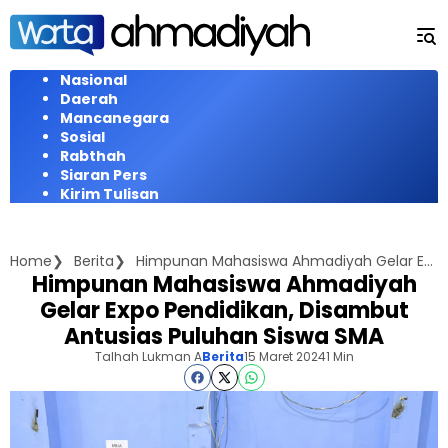
Langsung
ke
konten
Nasional
Daerah
Mancanegara
Sosial
Rabthah
Siaran Pers
Kirim Tulisan
Home
Berita
Himpunan Mahasiswa Ahmadiyah Gelar Expo Pendidikan, Disambut Antusias Puluhan Siswa SMA
Himpunan Mahasiswa Ahmadiyah
Gelar Expo Pendidikan, Disambut
Antusias Puluhan Siswa SMA
Talhah Lukman A
Berita
15 Maret 2024
1 Min