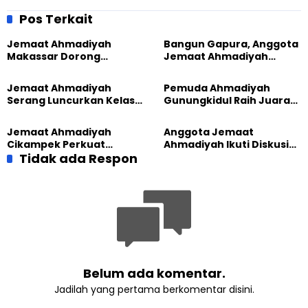
Tingkatkan Pengetahuan
Ramadhan
Pos Terkait
Jemaat Ahmadiyah
Bangun Gapura, Anggota
Makassar Dorong
Jemaat Ahmadiyah
Kesadaran Lingkungan
Madukara dan Warga
Lewat Edukasi Ekoteologi
Sambut HUT RI ke-81
Jemaat Ahmadiyah
Pemuda Ahmadiyah
Serang Luncurkan Kelas
Gunungkidul Raih Juara
Tatar, Fokus Cetak
Lomba Video Literasi 2026
Generasi Unggul
Jemaat Ahmadiyah
Anggota Jemaat
Cikampek Perkuat
Ahmadiyah Ikuti Diskusi
Komitmen Bangun Masjid
Tidak ada Respon
Pluralisme di Yogyakarta
Lewat Pengajian
Gabungan
Belum ada komentar.
Jadilah yang pertama berkomentar disini.