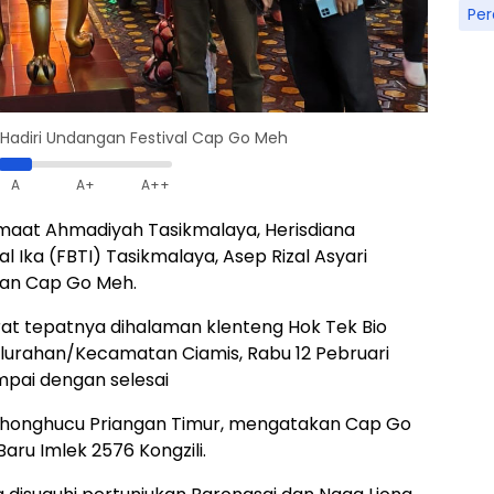
Pe
Hadiri Undangan Festival Cap Go Meh
A
A+
A++
maat Ahmadiyah Tasikmalaya, Herisdiana
Ika (FBTI) Tasikmalaya, Asep Rizal Asyari
an Cap Go Meh.
rat tepatnya dihalaman klenteng Hok Tek Bio
elurahan/Kecamatan Ciamis, Rabu 12 Pebruari
mpai dengan selesai
 Khonghucu Priangan Timur, mengatakan Cap Go
ru Imlek 2576 Kongzili.