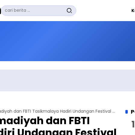
Pencarian
K
untuk:
#
Zuhairi Misrawi
#
Zoom
#
Zero Waste
#
Zaki Firdaus
#
Zafrullah Ahmad Pontoh
No Recent Searches Yet.
P
Jemaat Ahmadiyah dan FBTI Tasikmalaya Hadiri Undangan Festival Cap Go Meh
adiyah dan FBTI
iri Undangan Festival