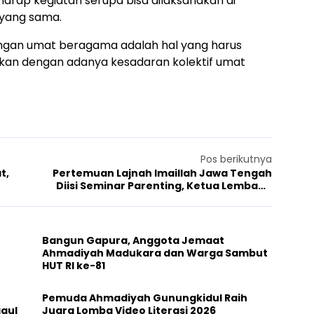
harap kegiatan serupa bisa dilaksanakan di
 yang sama.
angan umat beragama adalah hal yang harus
nakan dengan adanya kesadaran kolektif umat
Pos berikutnya
t,
Pertemuan Lajnah Imaillah Jawa Tengah
Diisi Seminar Parenting, Ketua Lembaga
hingga Psikolog Jadi Pemateri
Bangun Gapura, Anggota Jemaat
Ahmadiyah Madukara dan Warga Sambut
HUT RI ke-81
Pemuda Ahmadiyah Gunungkidul Raih
ggul
Juara Lomba Video Literasi 2026