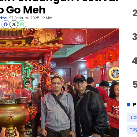
p Go Meh
rita
17 Februari 2025
2 Min
P
isl
Yo