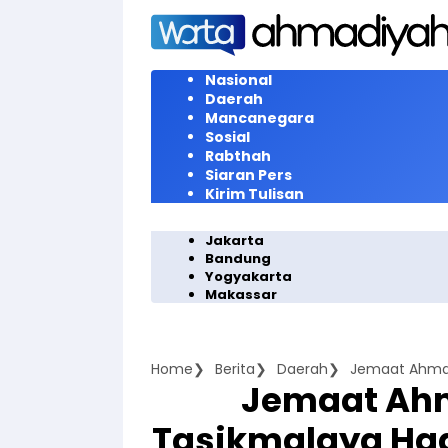
Langsung
ke
konten
Nasional
Daerah
Mancanegara
Sosial
Rabthah
Siaran Pers
Kirim Tulisan
Jakarta
Bandung
Yogyakarta
Makassar
Home
Berita
Daerah
Jemaat Ahm
Tasikmalaya Had