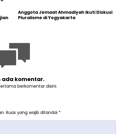
t
Anggota Jemaat Ahmadiyah Ikuti Diskusi
jian
Pluralisme di Yogyakarta
 ada komentar.
pertama berkomentar disini.
an.
Ruas yang wajib ditandai
*