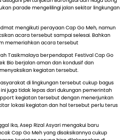
disuguhi pertunjukan Barongsai dan Naga Liong
kan parade mengelilingi jalan sekitar lingkungan
idmat mengikuti perayaan Cap Go Meh, namun
sikan acara tersebut sampai selesai. Bahkan
lam memeriahkan acara tersebut
yah Tasikmalaya berpendapat Festival Cap Go
ek Bio berjalan aman dan kondusif dan
 menyaksikan kegiatan tersebut.
 masyarakat di lingkungan tersebut cukup bagus
 ini juga tidak lepas dari dukungan pemerintah
pport kegiatan tersebut dengan menerjunkan
itar lokasi kegiatan dan hal tersebut perlu terus
al Ika, Asep Rizal Asyari mengakui baru
ncak Cap Go Meh yang disaksikannya cukup