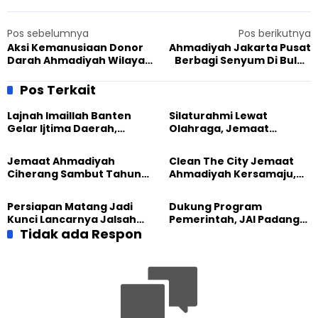
Pos sebelumnya
Pos berikutnya
Aksi Kemanusiaan Donor
Ahmadiyah Jakarta Pusat
Darah Ahmadiyah Wilayah
Berbagi Senyum Di Bulan
Sultra
Ramadhan
Pos Terkait
Lajnah Imaillah Banten
Silaturahmi Lewat
Gelar Ijtima Daerah,
Olahraga, Jemaat
Wujudkan Generasi yang
Ahmadiyah Makassar
Tangguh
Meriahkan Event Lari
Jemaat Ahmadiyah
Clean The City Jemaat
Ciherang Sambut Tahun
Ahmadiyah Kersamaju,
2026 dengan Ibadah dan
Aksi Positif Bagi
Aksi Kebersihan
Lingkungan
Persiapan Matang Jadi
Dukung Program
Kunci Lancarnya Jalsah
Pemerintah, JAI Padang
Salanah 2025 di Bandung
Tidak ada Respon
Gelar Pesantren
Ramadhan 1444 H