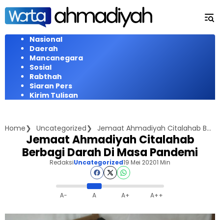
Langsung
ke
konten
Nasional
Daerah
Mancanegara
Sosial
Rabthah
Siaran Pers
Kirim Tulisan
Home
Uncategorized
Jemaat Ahmadiyah Citalahab Berbagi Darah Di Masa Pandemi
Jemaat Ahmadiyah Citalahab
Berbagi Darah Di Masa Pandemi
Redaksi
Uncategorized
19 Mei 2020
1 Min
A-
A
A+
A++