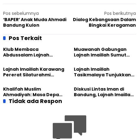
Pos sebelumnya
Pos berikutnya
‘BAPER’ Anak Muda Ahmadi
Dialog Kebangsaan Dalam
Bandung Kulon
Bingkai Keragaman
Pos Terkait
Klub Membaca
Muawanah Gabungan
Abdussalam Lajnah
Lajnah Imaillah Sumut
Imaillah Tanjung Medan
Hadirkan Olahraga
Gelar Diskusi dan
hingga Edukasi Tangani
Lajnah Imaillah Karawang
Lajnah Imaillah
Tadabbur Alam
Sampah
Pererat Silaturahmi
Tasikmalaya Tunjukkan
dengan Warga Lewat
Kiprah KSU Kusumawangi
Masak Bersama
Bangun Ekonomi
Khalifah Muslim
Diskusi Lintas Iman di
Keluarga
Ahmadiyah: Masa Depan
Bandung, Lajnah Imaillah
Anak Dimulai dari
Tidak ada Respon
Tekankan Pentingnya
Perempuan yang Terus
Resiliensi
Belajar