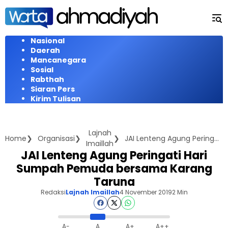
Langsung
ke
konten
Nasional
Daerah
Mancanegara
Sosial
Rabthah
Siaran Pers
Kirim Tulisan
Lajnah
Home
Organisasi
JAI Lenteng Agung Peringati Hari Sumpah Pemuda bersama Karang Taruna
Imaillah
JAI Lenteng Agung Peringati Hari
Sumpah Pemuda bersama Karang
Taruna
Redaksi
Lajnah Imaillah
4 November 2019
2 Min
A-
A
A+
A++