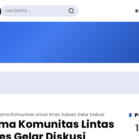
Pencarian
K
untuk:
#
Zuhairi Misrawi
#
Zoom
#
Zero Waste
#
Zaki Firdaus
#
Zafrullah Ahmad Pontoh
No Recent Searches Yet.
P
sama Komunitas Lintas Iman Sukses Gelar Diskusi
ama Komunitas Lintas
s Gelar Diskusi