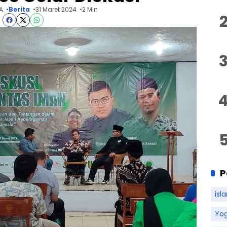
A
Berita
31 Maret 2024
2 Min
P
isl
Yo