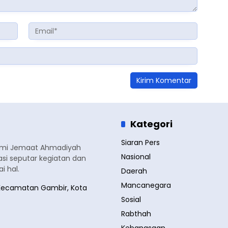
Kategori
Siaran Pers
smi Jemaat Ahmadiyah
Nasional
si seputar kegiatan dan
 hal.
Daerah
Mancanegara
a, Kecamatan Gambir, Kota
Sosial
Rabthah
Kebangsaan