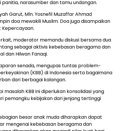
i panitia, narasumber dan tamu undangan.
ah Garut, Mln. Yosnefil Muzaffar Ahmad
in doa mewakili Muslim. Doa juga disampaikan
at Kepercayaan.
erkait, moderator memandu diskusi bersama dua
ntang sebagai aktivis kebebasan beragama dan
l dan Hilwan Fanaqi.
paran senada, mengupas tuntas problem-
keyakinan (KBB) di Indonesia serta bagaimana
rban dari berbagai kalangan.
 masalah KBB ini diperlukan konsolidasi yang
ari pemangku kebijakan dari jenjang tertinggi
eh sebagian besar anak muda diharapkan dapat
r mengenai kebebasan beragama dan