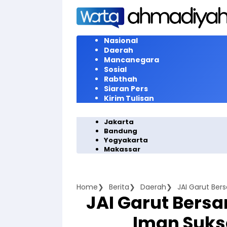
Langsung
ke
konten
Nasional
Daerah
Mancanegara
Sosial
Rabthah
Siaran Pers
Kirim Tulisan
Jakarta
Bandung
Yogyakarta
Makassar
Home
Berita
Daerah
JAI Garut Ber
JAI Garut Bers
Iman Sukse