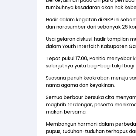
berkeyakinan pada diri para pemuda 
tumbuhnya kesadaran akan hak kebeb
Hadir dalam kegiatan di GKP ini seban
dan narasumber dari sebanyak 26 kom
Usai gelaran diskusi, hadir tampilan 
dalam Youth Interfaith Kabupaten Ga
Tepat pukul 17.00, Panitia menyebar
selanjutnya yaitu bagi-bagi takjil bag
Suasana penuh keakraban menuju saat
nama agama dan keyakinan.
Semua berbaur bersuka cita menyam
maghrib terdengar, peserta menikma
makan bersama.
Membangun harmoni dalam perbedaan
pupus, tuduhan-tuduhan terhapus d