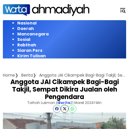
Langsung
ke
konten
Nasional
Daerah
Mancanegara
Sosial
Rabthah
Siaran Pers
Kirim Tulisan
Home
Berita
Anggota JAI Cikampek Bagi-Bagi Takjil, Sempat Dikira Jualan oleh Pengendara
Anggota JAI Cikampek Bagi-Bagi
Takjil, Sempat Dikira Jualan oleh
Pengendara
Talhah Lukman A
Berita
21 Maret 2024
1 Min