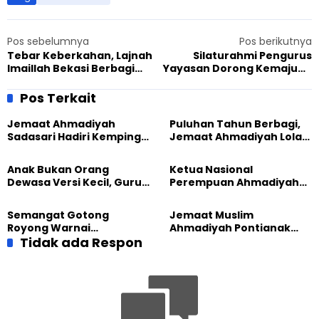
Pos sebelumnya
Pos berikutnya
Tebar Keberkahan, Lajnah
Silaturahmi Pengurus
Imaillah Bekasi Berbagi
Yayasan Dorong Kemajuan
Takjil di Bulan Suci
Pendidikan SMA Al Wahid
Ramadhan
Tasikmalaya
Pos Terkait
Jemaat Ahmadiyah
Puluhan Tahun Berbagi,
Sadasari Hadiri Kemping
Jemaat Ahmadiyah Lolak
Pemuda Lintas Agama di
Kembali Salurkan
Majalengka
Sembako kepada Warga
Anak Bukan Orang
Ketua Nasional
Dewasa Versi Kecil, Guru
Perempuan Ahmadiyah
Besar UT Kenalkan Model
Indonesia Raih Gelar Guru
Pendidikan BERLIAN
Besar Universitas
Semangat Gotong
Jemaat Muslim
Terbuka
Royong Warnai
Ahmadiyah Pontianak
Pembangunan Kembali
Tidak ada Respon
dan Gereja Katedral
Masjid di Jemaat
Perkuat Kolaborasi Sosial
Ahmadiyah Sukapura