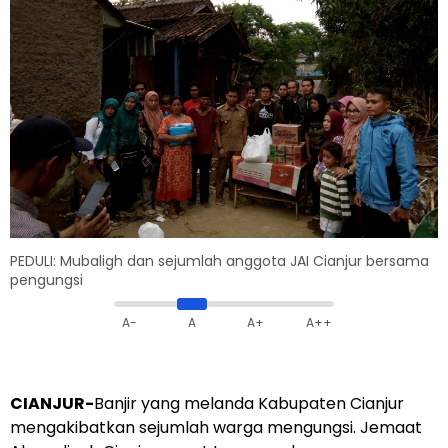
PEDULI: Mubaligh dan sejumlah anggota JAI Cianjur bersama
pengungsi
A-
A
A+
A++
CIANJUR-
Banjir yang melanda Kabupaten Cianjur
mengakibatkan sejumlah warga mengungsi. Jemaat