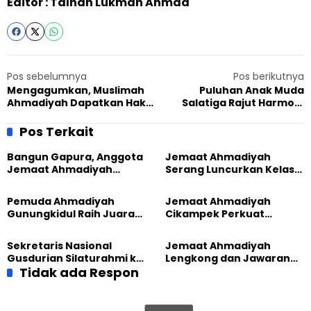
Editor : Talhah Lukman Ahmad
Pos sebelumnya
Pos berikutnya
Mengagumkan, Muslimah
Puluhan Anak Muda
Ahmadiyah Dapatkan Hak
Salatiga Rajut Harmoni
Paten Dari Kemenkumham
Antar Umat Beragama
Atas Penelitiannya
Pos Terkait
Bangun Gapura, Anggota
Jemaat Ahmadiyah
Jemaat Ahmadiyah
Serang Luncurkan Kelas
Madukara dan Warga
Tatar, Fokus Cetak
Sambut HUT RI ke-81
Generasi Unggul
Pemuda Ahmadiyah
Jemaat Ahmadiyah
Gunungkidul Raih Juara
Cikampek Perkuat
Lomba Video Literasi 2026
Komitmen Bangun Masjid
Lewat Pengajian
Sekretaris Nasional
Jemaat Ahmadiyah
Gabungan
Gusdurian Silaturahmi ke
Lengkong dan Jawaran
Jemaat Ahmadiyah
Tidak ada Respon
Gelar Wisata Tarbiyat di
Singaparna, Perkuat Nilai
Telaga Menjer
Kemanusiaan