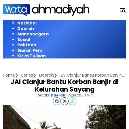
Langsung
ke
konten
Nasional
Daerah
Mancanegara
Sosial
Rabthah
Siaran Pers
Kirim Tulisan
Home
Berita
Daerah
JAI Cianjur Bantu Korban Banjir di Kelurahan Sayang
JAI Cianjur Bantu Korban Banjir di
Kelurahan Sayang
Redaksi
Daerah
11 April 2018
1 Min