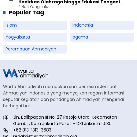
Hadirkan Olahraga hingga Edukasi Tangani
2 Hari Yang Lalu
Sampah
Populer Tag
islam
Indonesia
Yogyakarta
agama
Perempuan Ahmadiyah
Warta Ahmadiyah merupakan sumber resmi Jemaat
Ahmadiyah Indonesia yang menyajikan ragam informasi
seputar kegiatan dan pandangan Ahmadiyah mengenai
berbagai hal.
Jln. Balikpapan III No. 27 Petojo Utara, Kecamatan
Gambir, Kota Jakarta Pusat – DKI Jakarta 10130
+62 813-1313-3683
redaksi@wartaahmadiyah.org