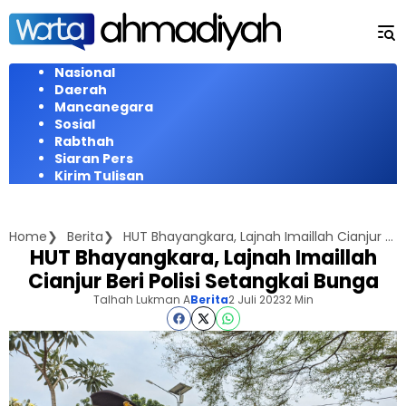
Langsung
ke
konten
Nasional
Daerah
Mancanegara
Sosial
Rabthah
Siaran Pers
Kirim Tulisan
Home
Berita
HUT Bhayangkara, Lajnah Imaillah Cianjur Beri Polisi Setangkai Bunga
HUT Bhayangkara, Lajnah Imaillah
Cianjur Beri Polisi Setangkai Bunga
Talhah Lukman A
Berita
2 Juli 2023
2 Min