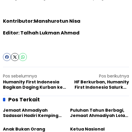
Kontributor:Manshurotun Nisa
Editor: Talhah Lukman Ahmad
Pos sebelumnya
Pos berikutnya
Humanity First Indonesia
HF Berkurban, Humanity
Bagikan Daging Kurban ke
First Indonesia Salurkan
Masyarakat Perbatasan
Daging Kurban ke
Entikong
Masyarakat Papua Kokoda
Pos Terkait
Sorong
Jemaat Ahmadiyah
Puluhan Tahun Berbagi,
Sadasari Hadiri Kemping
Jemaat Ahmadiyah Lolak
Pemuda Lintas Agama di
Kembali Salurkan
Majalengka
Sembako kepada Warga
Anak Bukan Orang
Ketua Nasional