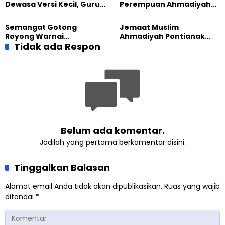
Dewasa Versi Kecil, Guru
Perempuan Ahmadiyah
Besar UT Kenalkan Model
Indonesia Raih Gelar Guru
Pendidikan BERLIAN
Besar Universitas
Semangat Gotong
Jemaat Muslim
Terbuka
Royong Warnai
Ahmadiyah Pontianak
Pembangunan Kembali
Tidak ada Respon
dan Gereja Katedral
Masjid di Jemaat
Perkuat Kolaborasi Sosial
Ahmadiyah Sukapura
Belum ada komentar.
Jadilah yang pertama berkomentar disini.
Tinggalkan Balasan
Alamat email Anda tidak akan dipublikasikan.
Ruas yang wajib
ditandai
*