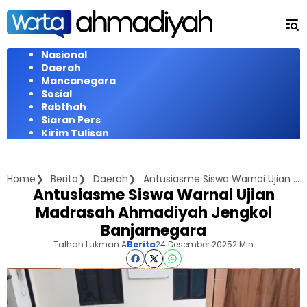
Langsung
ke
konten
Nasional
Daerah
Mancanegara
Sosial
Rabthah
Siaran Pers
Kirim Tulisan
Home
Berita
Daerah
Antusiasme Siswa Warnai Ujian Madrasah Ahmadiyah Jengkol Banjarnegara
Antusiasme Siswa Warnai Ujian
Madrasah Ahmadiyah Jengkol
Banjarnegara
Talhah Lukman A
Berita
24 Desember 2025
2 Min