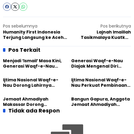
Pos sebelumnya
Pos berikutnya
Humanity First Indonesia
Lajnah Imaillah
Terjung Langsung ke Aceh
Tasikmalaya Kuatkan
Tamiang, Fokus Layani
Fondasi, Bangun Muslimah
Warga Terdampak
Tangguh
Pos Terkait
Menjadi ‘Ismail’ Masa Kini,
Generasi Waqf-e-Nau
Generasi Waqf-e-Nau
Diajak Mengenal Diri
Diajak Hidup untuk
Sebelum Mengubah
Pengabdian
Dunia
Ijtima Nasional Waqf-e-
Ijtima Nasional Waqf-e-
Nau Dorong Lahirnya
Nau Perkuat Pembinaan
Generasi Pengkhidmat
Calon Pemimpin Jemaat
yang Militan
Masa Depan
Jemaat Ahmadiyah
Bangun Gapura, Anggota
Makassar Dorong
Jemaat Ahmadiyah
Kesadaran Lingkungan
Tidak ada Respon
Madukara dan Warga
Lewat Edukasi Ekoteologi
Sambut HUT RI ke-81